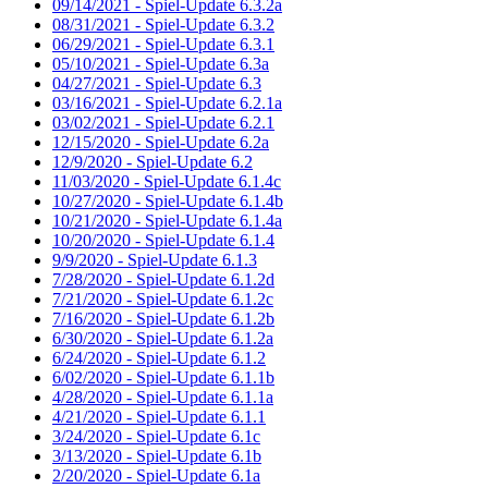
09/14/2021 - Spiel-Update 6.3.2a
08/31/2021 - Spiel-Update 6.3.2
06/29/2021 - Spiel-Update 6.3.1
05/10/2021 - Spiel-Update 6.3a
04/27/2021 - Spiel-Update 6.3
03/16/2021 - Spiel-Update 6.2.1a
03/02/2021 - Spiel-Update 6.2.1
12/15/2020 - Spiel-Update 6.2a
12/9/2020 - Spiel-Update 6.2
11/03/2020 - Spiel-Update 6.1.4c
10/27/2020 - Spiel-Update 6.1.4b
10/21/2020 - Spiel-Update 6.1.4a
10/20/2020 - Spiel-Update 6.1.4
9/9/2020 - Spiel-Update 6.1.3
7/28/2020 - Spiel-Update 6.1.2d
7/21/2020 - Spiel-Update 6.1.2c
7/16/2020 - Spiel-Update 6.1.2b
6/30/2020 - Spiel-Update 6.1.2a
6/24/2020 - Spiel-Update 6.1.2
6/02/2020 - Spiel-Update 6.1.1b
4/28/2020 - Spiel-Update 6.1.1a
4/21/2020 - Spiel-Update 6.1.1
3/24/2020 - Spiel-Update 6.1c
3/13/2020 - Spiel-Update 6.1b
2/20/2020 - Spiel-Update 6.1a