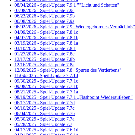
08/04/2026 - Spiel-Update 7.9.1 ""Licht und Schatten"
07/08/2026 - Spiel-Update 7.9c
06/23/2026 - Spiel-Update 7.9b
06/08/2026 - Spiel-Update 7.9a
06/02/2026 - Spiel-Update 7.9 "Wiedergeborenes Vermächtnis
04/09/2026 - Spiel-Update 7.8.1c
04/07/2026 - Spiel-Update 7.8.1b
03/19/2026 - Spiel-Update 7.8.1a
03/10/2026 - Spiel-Update 7.8.1
01/27/2026 - Spiel-Update 7.8c
12/17/2025 - Spiel-Update 7.8b
12/16/2025 - Spiel-Update 7.8a
12/09/2025 - Spiel-Update 7.8 "Spuren des Verderbens"
11/04/2025 - Speil-Update 7.7.1d
09/30/2025 - Speil-Update 7.7.1c
09/08/2025 - Spiel-Update 7.7.1b
08/21/2025 - Speil-Update 7.7.1a
08/19/2025 - Speil-Update 7.7.1 „Flashpoint-Wiederaufleben“
06/17/2025 - Speil-Update 7.7d
06/10/2025 - Spiel-Update 7.7c
06/04/2025 - Spiel-Update 7.7b
05/30/2025 - Spiel-Update 7.7a
05/28/2025 - Spiel-Update 7.7
04/17/2025 - Spiel-Update 7.6.1d