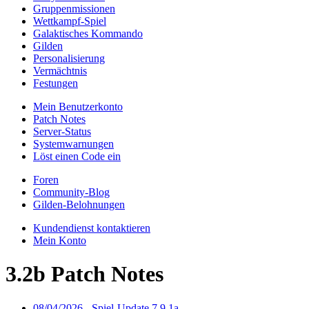
Gruppenmissionen
Wettkampf-Spiel
Galaktisches Kommando
Gilden
Personalisierung
Vermächtnis
Festungen
Mein Benutzerkonto
Patch Notes
Server-Status
Systemwarnungen
Löst einen Code ein
Foren
Community-Blog
Gilden-Belohnungen
Kundendienst kontaktieren
Mein Konto
3.2b Patch Notes
08/04/2026 - Spiel-Update 7.9.1a