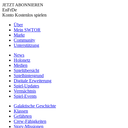
JETZT ABONNIEREN
En
Fr
De
Konto
Kostenlos spielen
Über
Mein SWTOR
Markt
Community
Unterstützung
News
Holonetz
Medien
Spielübersicht
Spielhintergrund
Digitale Erweiterung
Spiel-Updates
Vermächtnis
Spiel-Events
Galaktische Geschichte
Klassen
Gefährten
Crew-Fähigkeiten
Story-Missionen