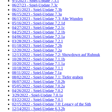
9/5/2023 - Spiel-Update 7.3.1
06/27/23 - Spiel-Update 7.3c
06/21/2023 - Spiel-Update 7.3b
06/15/2023 - Spiel-Update 7.3a
06/13/2023 - Spiel-Update 7.3: Alte Wunden
05/16/2023 - Spiel-Update 7.2.1d
04/27/2023 - Spiel-Update 7.2.1c
04/25/2023 - Spiel-Update 7.2.1b
04/06/2023 - Spiel-Update 7.2.1a
03/28/2023 - Spiel-Update 7.2.1
01/18/2023 - Spiel-Update 7.2b
12/20/2022 - Spiel-Update 7.2a
12/13/2022 - Spiel-Update 7.2: Showdown auf Ruhnuk
10/28/2022 - Spiel-Update 7.1.1b
10/20/2022 - Spiel-Update 7.1.1a
10/18/2022 - Spiel-Update 7.1.1
08/11/2022 - Spiel-Update 7.1a
08/02/2022 - Spiel-Update 7.1: Tiefer graben
06/07/2022 - Spiel-Update 7.0.2b
05/05/2022 - Spiel-Update 7.0.2a
04/26/2022 - Spiel-Update 7.0.2
3/29/2022 - Spiel-Update 7.0.1a
03/22/2022 - Spiel-Update 7.0.1
02/15/2022 - Spiel-Update 7.0: Legacy of the Sith
12/14/2021 - Spiel-Update 6.3.2b