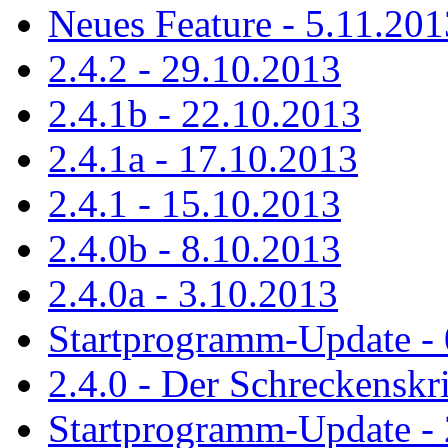
Neues Feature - 5.11.201
2.4.2 - 29.10.2013
2.4.1b - 22.10.2013
2.4.1a - 17.10.2013
2.4.1 - 15.10.2013
2.4.0b - 8.10.2013
2.4.0a - 3.10.2013
Startprogramm-Update -
2.4.0 - Der Schreckenskr
Startprogramm-Update - 