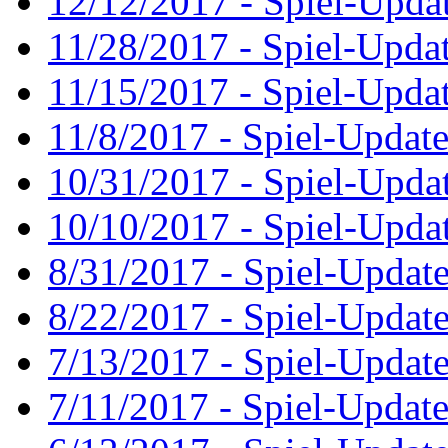
12/12/2017 - Spiel-Updat
11/28/2017 - Spiel-Updat
11/15/2017 - Spiel-Updat
11/8/2017 - Spiel-Update
10/31/2017 - Spiel-Updat
10/10/2017 - Spiel-Updat
8/31/2017 - Spiel-Update
8/22/2017 - Spiel-Update
7/13/2017 - Spiel-Update
7/11/2017 - Spiel-Update