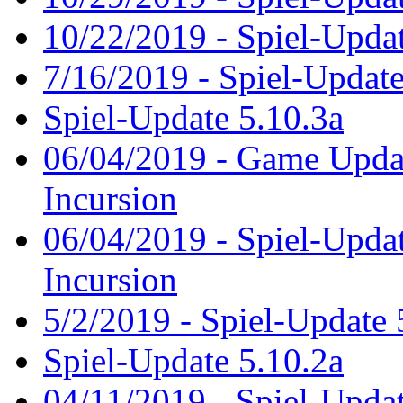
10/22/2019 - Spiel-Updat
7/16/2019 - Spiel-Update
Spiel-Update 5.10.3a
06/04/2019 - Game Updat
Incursion
06/04/2019 - Spiel-Upda
Incursion
5/2/2019 - Spiel-Update 
Spiel-Update 5.10.2a
04/11/2019 - Spiel-Updat