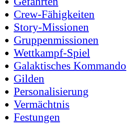
Gefährten
Crew-Fähigkeiten
Story-Missionen
Gruppenmissionen
Wettkampf-Spiel
Galaktisches Kommando
Gilden
Personalisierung
Vermächtnis
Festungen