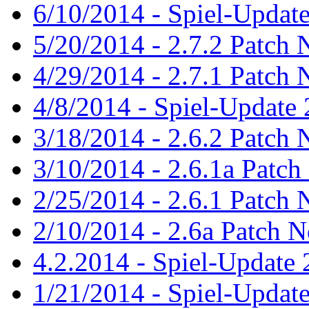
6/10/2014 - Spiel-Update
5/20/2014 - 2.7.2 Patch 
4/29/2014 - 2.7.1 Patch 
4/8/2014 - Spiel-Update 
3/18/2014 - 2.6.2 Patch 
3/10/2014 - 2.6.1a Patch
2/25/2014 - 2.6.1 Patch 
2/10/2014 - 2.6a Patch N
4.2.2014 - Spiel-Update 
1/21/2014 - Spiel-Update