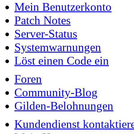
Mein Benutzerkonto
Patch Notes
Server-Status
Systemwarnungen
Löst einen Code ein
Foren
Community-Blog
Gilden-Belohnungen
Kundendienst kontaktier