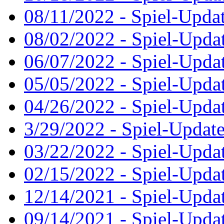
08/11/2022 - Spiel-Updat
08/02/2022 - Spiel-Updat
06/07/2022 - Spiel-Updat
05/05/2022 - Spiel-Updat
04/26/2022 - Spiel-Updat
3/29/2022 - Spiel-Update
03/22/2022 - Spiel-Updat
02/15/2022 - Spiel-Updat
12/14/2021 - Spiel-Updat
09/14/2021 - Spiel-Updat