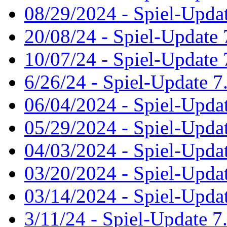
08/29/2024 - Spiel-Updat
20/08/24 - Spiel-Update 
10/07/24 - Spiel-Update 
6/26/24 - Spiel-Update 7
06/04/2024 - Spiel-Updat
05/29/2024 - Spiel-Updat
04/03/2024 - Spiel-Updat
03/20/2024 - Spiel-Updat
03/14/2024 - Spiel-Updat
3/11/24 - Spiel-Update 7