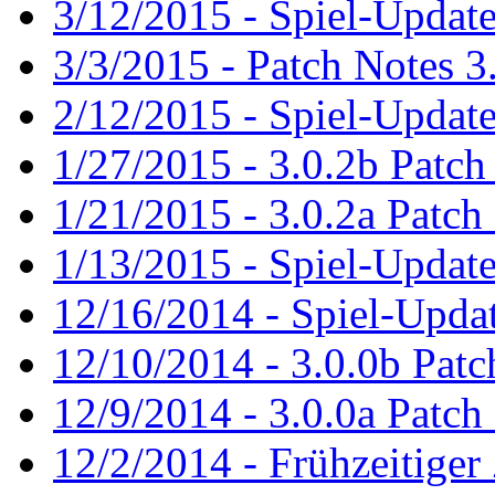
3/12/2015 - Spiel-Update
3/3/2015 - Patch Notes 3
2/12/2015 - Spiel-Update
1/27/2015 - 3.0.2b Patch
1/21/2015 - 3.0.2a Patch
1/13/2015 - Spiel-Update
12/16/2014 - Spiel-Updat
12/10/2014 - 3.0.0b Patc
12/9/2014 - 3.0.0a Patch
12/2/2014 - Frühzeitiger