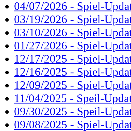
04/07/2026 - Spiel-Updat
03/19/2026 - Spiel-Updat
03/10/2026 - Spiel-Updat
01/27/2026 - Spiel-Updat
12/17/2025 - Spiel-Upda
12/16/2025 - Spiel-Updat
12/09/2025 - Spiel-Updat
11/04/2025 - Speil-Updat
09/30/2025 - Speil-Updat
09/08/2025 - Spiel-Updat