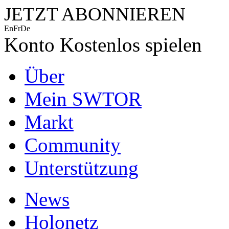
JETZT ABONNIEREN
En
Fr
De
Konto
Kostenlos spielen
Über
Mein SWTOR
Markt
Community
Unterstützung
News
Holonetz