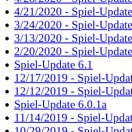
4/21/2020 - Spiel-Update
3/24/2020 - Spiel-Update
3/13/2020 - Spiel-Update
2/20/2020 - Spiel-Update
Spiel-Update 6.1
12/17/2019 - Spiel-Updat
12/12/2019 - Spiel-Updat
Spiel-Update 6.0.1a
11/14/2019 - Spiel-Updat
10/29/2019 - Spiel-Updat