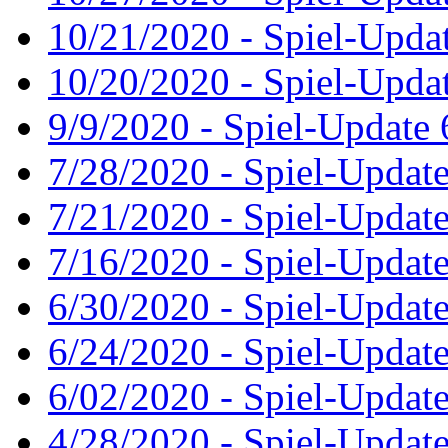
10/21/2020 - Spiel-Updat
10/20/2020 - Spiel-Updat
9/9/2020 - Spiel-Update 
7/28/2020 - Spiel-Update
7/21/2020 - Spiel-Update
7/16/2020 - Spiel-Update
6/30/2020 - Spiel-Update
6/24/2020 - Spiel-Update
6/02/2020 - Spiel-Update
4/28/2020 - Spiel-Update