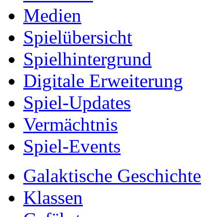
Medien
Spielübersicht
Spielhintergrund
Digitale Erweiterung
Spiel-Updates
Vermächtnis
Spiel-Events
Galaktische Geschichte
Klassen