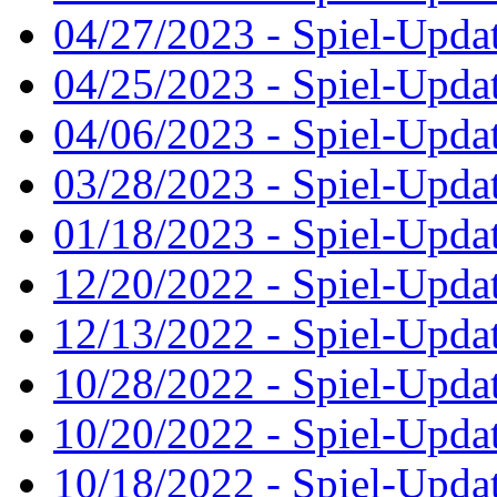
04/27/2023 - Spiel-Updat
04/25/2023 - Spiel-Updat
04/06/2023 - Spiel-Updat
03/28/2023 - Spiel-Updat
01/18/2023 - Spiel-Upda
12/20/2022 - Spiel-Updat
12/13/2022 - Spiel-Upd
10/28/2022 - Spiel-Updat
10/20/2022 - Spiel-Updat
10/18/2022 - Spiel-Updat