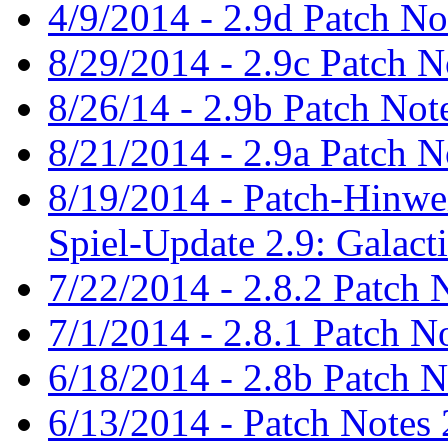
4/9/2014 - 2.9d Patch No
8/29/2014 - 2.9c Patch N
8/26/14 - 2.9b Patch Not
8/21/2014 - 2.9a Patch N
8/19/2014 - Patch-Hinwe
Spiel-Update 2.9: Galact
7/22/2014 - 2.8.2 Patch 
7/1/2014 - 2.8.1 Patch N
6/18/2014 - 2.8b Patch N
6/13/2014 - Patch Notes 