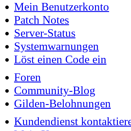
Mein Benutzerkonto
Patch Notes
Server-Status
Systemwarnungen
Löst einen Code ein
Foren
Community-Blog
Gilden-Belohnungen
Kundendienst kontaktier