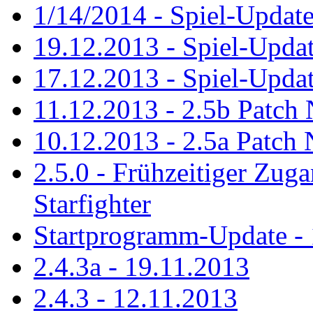
1/14/2014 - Spiel-Update
19.12.2013 - Spiel-Updat
17.12.2013 - Spiel-Updat
11.12.2013 - 2.5b Patch 
10.12.2013 - 2.5a Patch 
2.5.0 - Frühzeitiger Zuga
Starfighter
Startprogramm-Update -
2.4.3a - 19.11.2013
2.4.3 - 12.11.2013