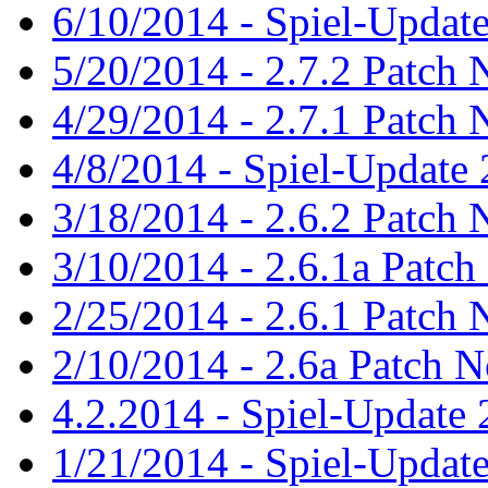
6/10/2014 - Spiel-Update
5/20/2014 - 2.7.2 Patch 
4/29/2014 - 2.7.1 Patch 
4/8/2014 - Spiel-Update 
3/18/2014 - 2.6.2 Patch 
3/10/2014 - 2.6.1a Patch
2/25/2014 - 2.6.1 Patch 
2/10/2014 - 2.6a Patch N
4.2.2014 - Spiel-Update 
1/21/2014 - Spiel-Update