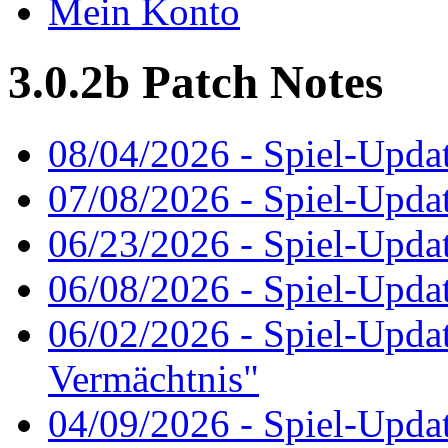
Mein Konto
3.0.2b Patch Notes
08/04/2026 - Spiel-Updat
07/08/2026 - Spiel-Updat
06/23/2026 - Spiel-Upda
06/08/2026 - Spiel-Updat
06/02/2026 - Spiel-Upda
Vermächtnis"
04/09/2026 - Spiel-Updat