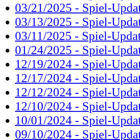
03/21/2025 - Spiel-Updat
03/13/2025 - Spiel-Updat
03/11/2025 - Spiel-Upda
01/24/2025 - Spiel-Upda
12/19/2024 - Spiel-Updat
12/17/2024 - Spiel-Upda
12/12/2024 - Spiel-Updat
12/10/2024 - Spiel-Updat
10/01/2024 - Spiel-Updat
09/10/2024 - Spiel-Updat