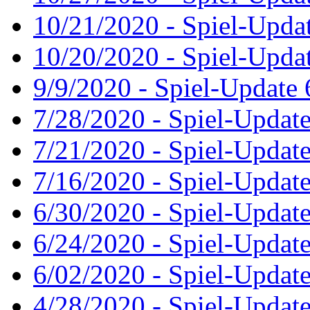
10/21/2020 - Spiel-Updat
10/20/2020 - Spiel-Updat
9/9/2020 - Spiel-Update 
7/28/2020 - Spiel-Update
7/21/2020 - Spiel-Update
7/16/2020 - Spiel-Update
6/30/2020 - Spiel-Update
6/24/2020 - Spiel-Update
6/02/2020 - Spiel-Update
4/28/2020 - Spiel-Update