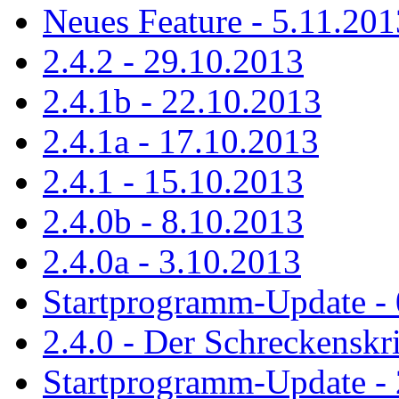
Neues Feature - 5.11.201
2.4.2 - 29.10.2013
2.4.1b - 22.10.2013
2.4.1a - 17.10.2013
2.4.1 - 15.10.2013
2.4.0b - 8.10.2013
2.4.0a - 3.10.2013
Startprogramm-Update -
2.4.0 - Der Schreckenskr
Startprogramm-Update - 