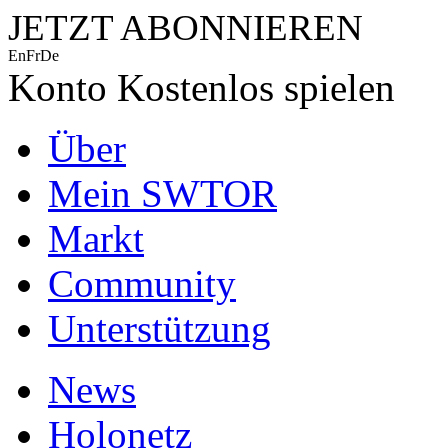
JETZT ABONNIEREN
En
Fr
De
Konto
Kostenlos spielen
Über
Mein SWTOR
Markt
Community
Unterstützung
News
Holonetz