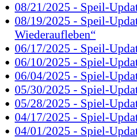
08/21/2025 - Speil-Updat
08/19/2025 - Speil-Updat
Wiederaufleben“
06/17/2025 - Speil-Upda
06/10/2025 - Spiel-Updat
06/04/2025 - Spiel-Upda
05/30/2025 - Spiel-Updat
05/28/2025 - Spiel-Updat
04/17/2025 - Spiel-Updat
04/01/2025 - Spiel-Updat