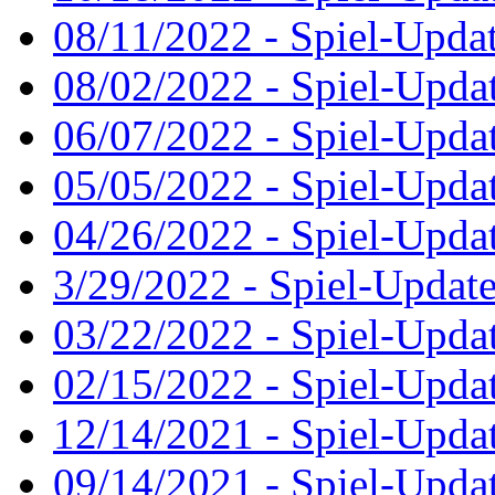
08/11/2022 - Spiel-Updat
08/02/2022 - Spiel-Updat
06/07/2022 - Spiel-Updat
05/05/2022 - Spiel-Updat
04/26/2022 - Spiel-Updat
3/29/2022 - Spiel-Update
03/22/2022 - Spiel-Updat
02/15/2022 - Spiel-Updat
12/14/2021 - Spiel-Updat
09/14/2021 - Spiel-Updat