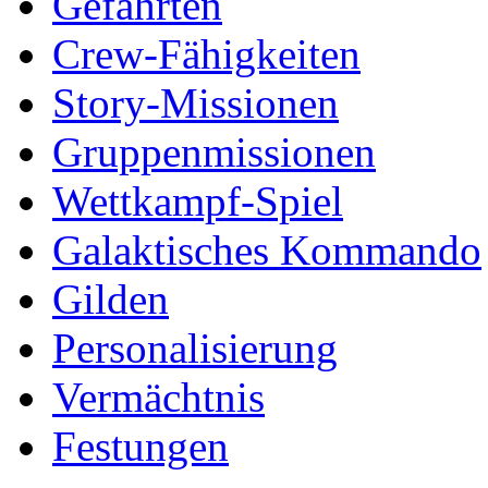
Gefährten
Crew-Fähigkeiten
Story-Missionen
Gruppenmissionen
Wettkampf-Spiel
Galaktisches Kommando
Gilden
Personalisierung
Vermächtnis
Festungen