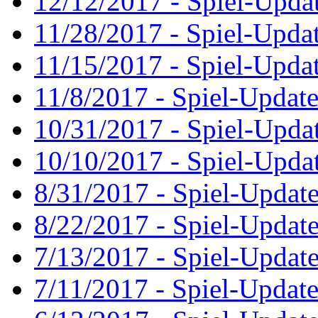
12/12/2017 - Spiel-Updat
11/28/2017 - Spiel-Updat
11/15/2017 - Spiel-Updat
11/8/2017 - Spiel-Update
10/31/2017 - Spiel-Updat
10/10/2017 - Spiel-Updat
8/31/2017 - Spiel-Update
8/22/2017 - Spiel-Update
7/13/2017 - Spiel-Update
7/11/2017 - Spiel-Update