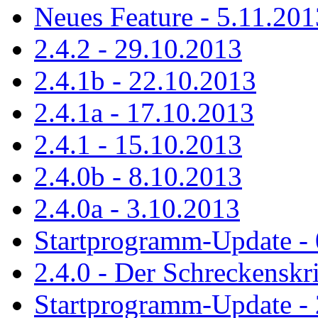
Neues Feature - 5.11.201
2.4.2 - 29.10.2013
2.4.1b - 22.10.2013
2.4.1a - 17.10.2013
2.4.1 - 15.10.2013
2.4.0b - 8.10.2013
2.4.0a - 3.10.2013
Startprogramm-Update -
2.4.0 - Der Schreckenskr
Startprogramm-Update - 