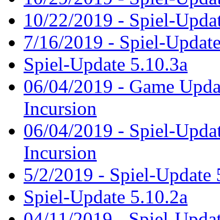
10/22/2019 - Spiel-Updat
7/16/2019 - Spiel-Update
Spiel-Update 5.10.3a
06/04/2019 - Game Updat
Incursion
06/04/2019 - Spiel-Upda
Incursion
5/2/2019 - Spiel-Update 
Spiel-Update 5.10.2a
04/11/2019 - Spiel-Updat