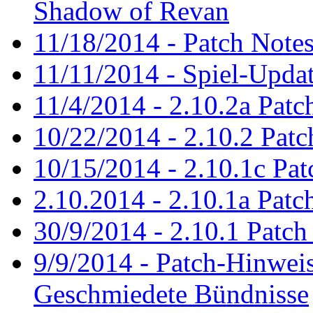
Shadow of Revan
11/18/2014 - Patch Notes
11/11/2014 - Spiel-Updat
11/4/2014 - 2.10.2a Patc
10/22/2014 - 2.10.2 Patc
10/15/2014 - 2.10.1c Pat
2.10.2014 - 2.10.1a Patc
30/9/2014 - 2.10.1 Patch
9/9/2014 - Patch-Hinweis
Geschmiedete Bündnisse