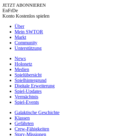
JETZT ABONNIEREN
En
Fr
De
Konto
Kostenlos spielen
Über
Mein SWTOR
Markt
Community
Unterstützung
News
Holonetz
Medien
Spielübersicht
Spielhintergrund
Digitale Erweiterung
Spiel-Updates
Vermächtnis
Spiel-Events
Galaktische Geschichte
Klassen
Gefährten
Crew-Fähigkeiten
Story-Missionen