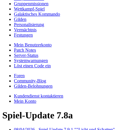
Gruppenmissionen
Wettkampf-Spiel
Galaktisches Kommando
Gilden
Personalisierung
Vermächtnis
Festungen
Mein Benutzerkonto
Patch Notes
Server-Status
Systemwarnungen
Löst einen Code ein
Foren
Community-Blog
Gilden-Belohnungen
Kundendienst kontaktieren
Mein Konto
Spiel-Update 7.8a
08/04/2026 - Spiel-Update 7.9.1 ""Licht und Schatten"