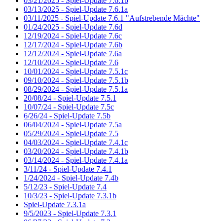
03/21/2025 - Spiel-Update 7.6.1b
03/13/2025 - Spiel-Update 7.6.1a
03/11/2025 - Spiel-Update 7.6.1 "Aufstrebende Mächte"
01/24/2025 - Spiel-Update 7.6d
12/19/2024 - Spiel-Update 7.6c
12/17/2024 - Spiel-Update 7.6b
12/12/2024 - Spiel-Update 7.6a
12/10/2024 - Spiel-Update 7.6
10/01/2024 - Spiel-Update 7.5.1c
09/10/2024 - Spiel-Update 7.5.1b
08/29/2024 - Spiel-Update 7.5.1a
20/08/24 - Spiel-Update 7.5.1
10/07/24 - Spiel-Update 7.5c
6/26/24 - Spiel-Update 7.5b
06/04/2024 - Spiel-Update 7.5a
05/29/2024 - Spiel-Update 7.5
04/03/2024 - Spiel-Update 7.4.1c
03/20/2024 - Spiel-Update 7.4.1b
03/14/2024 - Spiel-Update 7.4.1a
3/11/24 - Spiel-Update 7.4.1
1/24/2024 - Spiel-Update 7.4b
5/12/23 - Spiel-Update 7.4
10/3/23 - Spiel-Update 7.3.1b
Spiel-Update 7.3.1a
9/5/2023 - Spiel-Update 7.3.1