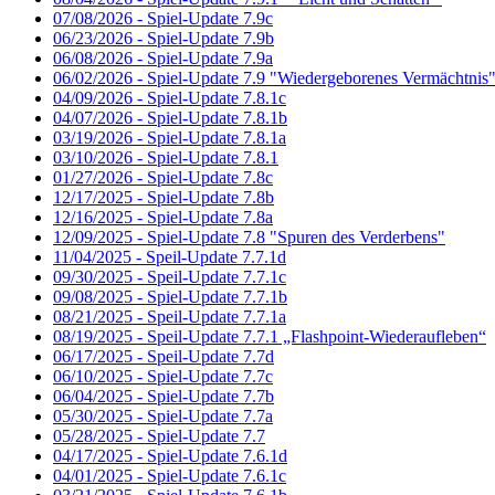
07/08/2026 - Spiel-Update 7.9c
06/23/2026 - Spiel-Update 7.9b
06/08/2026 - Spiel-Update 7.9a
06/02/2026 - Spiel-Update 7.9 "Wiedergeborenes Vermächtnis
04/09/2026 - Spiel-Update 7.8.1c
04/07/2026 - Spiel-Update 7.8.1b
03/19/2026 - Spiel-Update 7.8.1a
03/10/2026 - Spiel-Update 7.8.1
01/27/2026 - Spiel-Update 7.8c
12/17/2025 - Spiel-Update 7.8b
12/16/2025 - Spiel-Update 7.8a
12/09/2025 - Spiel-Update 7.8 "Spuren des Verderbens"
11/04/2025 - Speil-Update 7.7.1d
09/30/2025 - Speil-Update 7.7.1c
09/08/2025 - Spiel-Update 7.7.1b
08/21/2025 - Speil-Update 7.7.1a
08/19/2025 - Speil-Update 7.7.1 „Flashpoint-Wiederaufleben“
06/17/2025 - Speil-Update 7.7d
06/10/2025 - Spiel-Update 7.7c
06/04/2025 - Spiel-Update 7.7b
05/30/2025 - Spiel-Update 7.7a
05/28/2025 - Spiel-Update 7.7
04/17/2025 - Spiel-Update 7.6.1d
04/01/2025 - Spiel-Update 7.6.1c