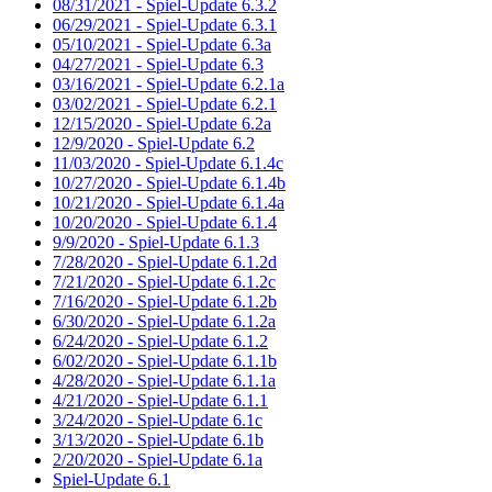
08/31/2021 - Spiel-Update 6.3.2
06/29/2021 - Spiel-Update 6.3.1
05/10/2021 - Spiel-Update 6.3a
04/27/2021 - Spiel-Update 6.3
03/16/2021 - Spiel-Update 6.2.1a
03/02/2021 - Spiel-Update 6.2.1
12/15/2020 - Spiel-Update 6.2a
12/9/2020 - Spiel-Update 6.2
11/03/2020 - Spiel-Update 6.1.4c
10/27/2020 - Spiel-Update 6.1.4b
10/21/2020 - Spiel-Update 6.1.4a
10/20/2020 - Spiel-Update 6.1.4
9/9/2020 - Spiel-Update 6.1.3
7/28/2020 - Spiel-Update 6.1.2d
7/21/2020 - Spiel-Update 6.1.2c
7/16/2020 - Spiel-Update 6.1.2b
6/30/2020 - Spiel-Update 6.1.2a
6/24/2020 - Spiel-Update 6.1.2
6/02/2020 - Spiel-Update 6.1.1b
4/28/2020 - Spiel-Update 6.1.1a
4/21/2020 - Spiel-Update 6.1.1
3/24/2020 - Spiel-Update 6.1c
3/13/2020 - Spiel-Update 6.1b
2/20/2020 - Spiel-Update 6.1a
Spiel-Update 6.1