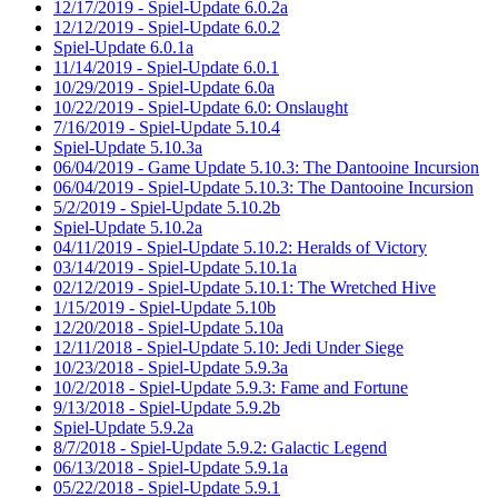
12/17/2019 - Spiel-Update 6.0.2a
12/12/2019 - Spiel-Update 6.0.2
Spiel-Update 6.0.1a
11/14/2019 - Spiel-Update 6.0.1
10/29/2019 - Spiel-Update 6.0a
10/22/2019 - Spiel-Update 6.0: Onslaught
7/16/2019 - Spiel-Update 5.10.4
Spiel-Update 5.10.3a
06/04/2019 - Game Update 5.10.3: The Dantooine Incursion
06/04/2019 - Spiel-Update 5.10.3: The Dantooine Incursion
5/2/2019 - Spiel-Update 5.10.2b
Spiel-Update 5.10.2a
04/11/2019 - Spiel-Update 5.10.2: Heralds of Victory
03/14/2019 - Spiel-Update 5.10.1a
02/12/2019 - Spiel-Update 5.10.1: The Wretched Hive
1/15/2019 - Spiel-Update 5.10b
12/20/2018 - Spiel-Update 5.10a
12/11/2018 - Spiel-Update 5.10: Jedi Under Siege
10/23/2018 - Spiel-Update 5.9.3a
10/2/2018 - Spiel-Update 5.9.3: Fame and Fortune
9/13/2018 - Spiel-Update 5.9.2b
Spiel-Update 5.9.2a
8/7/2018 - Spiel-Update 5.9.2: Galactic Legend
06/13/2018 - Spiel-Update 5.9.1a
05/22/2018 - Spiel-Update 5.9.1