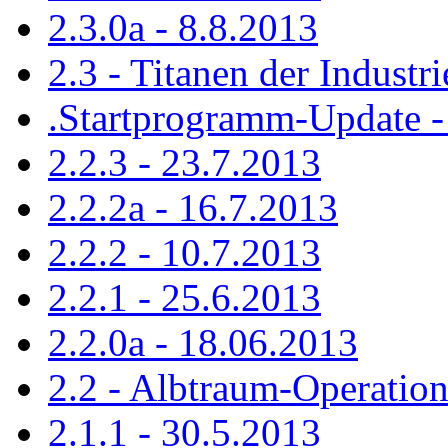
2.3.0a - 8.8.2013
2.3 - Titanen der Industri
.Startprogramm-Update -
2.2.3 - 23.7.2013
2.2.2a - 16.7.2013
2.2.2 - 10.7.2013
2.2.1 - 25.6.2013
2.2.0a - 18.06.2013
2.2 - Albtraum-Operatio
2.1.1 - 30.5.2013