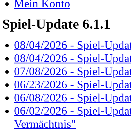
Mein Konto
Spiel-Update 6.1.1
08/04/2026 - Spiel-Updat
08/04/2026 - Spiel-Updat
07/08/2026 - Spiel-Updat
06/23/2026 - Spiel-Upda
06/08/2026 - Spiel-Updat
06/02/2026 - Spiel-Upda
Vermächtnis"