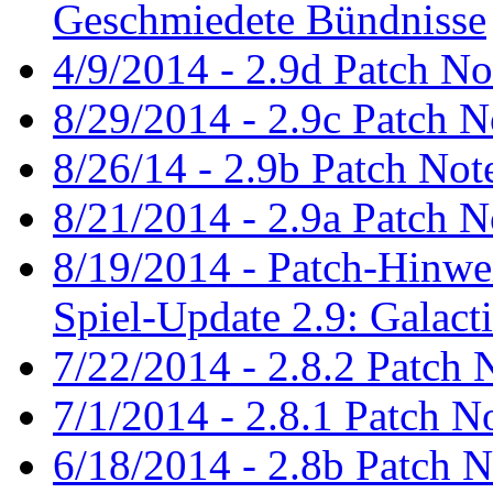
Geschmiedete Bündnisse
4/9/2014 - 2.9d Patch No
8/29/2014 - 2.9c Patch N
8/26/14 - 2.9b Patch Not
8/21/2014 - 2.9a Patch N
8/19/2014 - Patch-Hinwe
Spiel-Update 2.9: Galact
7/22/2014 - 2.8.2 Patch 
7/1/2014 - 2.8.1 Patch N
6/18/2014 - 2.8b Patch N