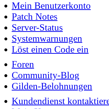
Mein Benutzerkonto
Patch Notes
Server-Status
Systemwarnungen
Löst einen Code ein
Foren
Community-Blog
Gilden-Belohnungen
Kundendienst kontaktier