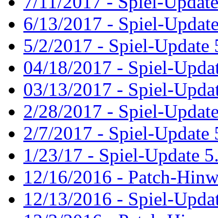
7/11/2017 - Spiel-Update
6/13/2017 - Spiel-Update
5/2/2017 - Spiel-Update 
04/18/2017 - Spiel-Updat
03/13/2017 - Spiel-Updat
2/28/2017 - Spiel-Update
2/7/2017 - Spiel-Update 
1/23/17 - Spiel-Update 5
12/16/2016 - Patch-Hinw
12/13/2016 - Spiel-Updat