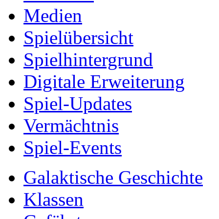
Medien
Spielübersicht
Spielhintergrund
Digitale Erweiterung
Spiel-Updates
Vermächtnis
Spiel-Events
Galaktische Geschichte
Klassen