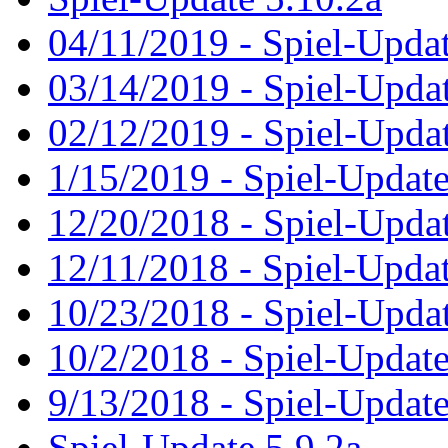
04/11/2019 - Spiel-Updat
03/14/2019 - Spiel-Updat
02/12/2019 - Spiel-Upda
1/15/2019 - Spiel-Updat
12/20/2018 - Spiel-Upda
12/11/2018 - Spiel-Updat
10/23/2018 - Spiel-Updat
10/2/2018 - Spiel-Update
9/13/2018 - Spiel-Update
Spiel-Update 5.9.2a