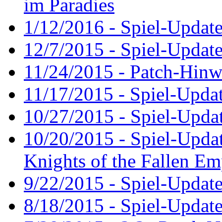
im Paradies
1/12/2016 - Spiel-Update
12/7/2015 - Spiel-Update
11/24/2015 - Patch-Hinw
11/17/2015 - Spiel-Updat
10/27/2015 - Spiel-Updat
10/20/2015 - Spiel-Updat
Knights of the Fallen Em
9/22/2015 - Spiel-Update
8/18/2015 - Spiel-Update