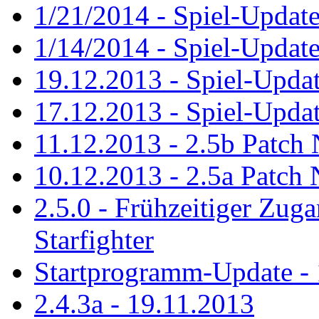
1/21/2014 - Spiel-Update
1/14/2014 - Spiel-Update
19.12.2013 - Spiel-Updat
17.12.2013 - Spiel-Updat
11.12.2013 - 2.5b Patch 
10.12.2013 - 2.5a Patch 
2.5.0 - Frühzeitiger Zuga
Starfighter
Startprogramm-Update -
2.4.3a - 19.11.2013