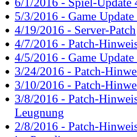
6/1/2016 - Spiel-Update 
5/3/2016 - Game Update 4
4/19/2016 - Server-Patch
4/7/2016 - Patch-Hinweis
4/5/2016 - Game Update 4
3/24/2016 - Patch-Hinwe
3/10/2016 - Patch-Hinwe
3/8/2016 - Patch-Hinweis
Leugnung
2/8/2016 - Patch-Hinweis