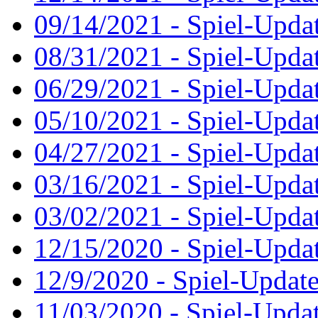
09/14/2021 - Spiel-Updat
08/31/2021 - Spiel-Updat
06/29/2021 - Spiel-Updat
05/10/2021 - Spiel-Updat
04/27/2021 - Spiel-Updat
03/16/2021 - Spiel-Updat
03/02/2021 - Spiel-Updat
12/15/2020 - Spiel-Updat
12/9/2020 - Spiel-Update
11/03/2020 - Spiel-Updat