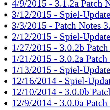
4/9/2015 - 3.1.2a Patch 
3/12/2015 - Spiel-Update
3/3/2015 - Patch Notes 3
2/12/2015 - Spiel-Update
1/27/2015 - 3.0.2b Patch
1/21/2015 - 3.0.2a Patch
1/13/2015 - Spiel-Update
12/16/2014 - Spiel-Updat
12/10/2014 - 3.0.0b Patc
12/9/2014 - 3.0.0a Patch