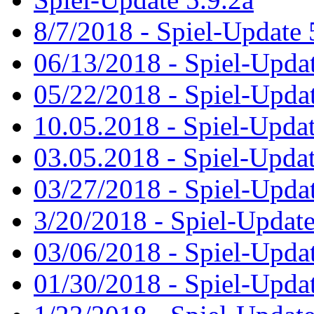
8/7/2018 - Spiel-Update 
06/13/2018 - Spiel-Updat
05/22/2018 - Spiel-Updat
10.05.2018 - Spiel-Updat
03.05.2018 - Spiel-Updat
03/27/2018 - Spiel-Updat
3/20/2018 - Spiel-Update
03/06/2018 - Spiel-Upda
01/30/2018 - Spiel-Updat