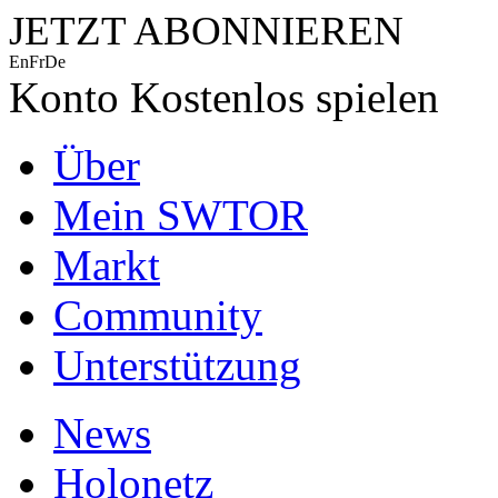
JETZT ABONNIEREN
En
Fr
De
Konto
Kostenlos spielen
Über
Mein SWTOR
Markt
Community
Unterstützung
News
Holonetz