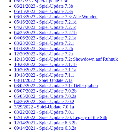
06/27/23 - Spiel-Update 7.3c
06/21/2023 - Spiel-Update 7.3b
06/15/2023 - Spiel-Update 7.3a
06/13/2023 - Spiel-Update 7.3: Alte Wunden
05/16/2023 - Spiel-Update 7.2.1d
04/27/2023 - Spiel-Update 7.2.1c
04/25/2023 - Spiel-Update 7.2.1b
04/06/2023 - Spiel-Update 7.2.1a
03/28/2023 - Spiel-Update 7.2.1
01/18/2023 - Spiel-Update 7.2b
12/20/2022 - Spiel-Update 7.2a
12/13/2022 - Spiel-Update 7.2: Showdown auf Ruhnuk
10/28/2022 - Spiel-Update 7.1.1b
10/20/2022 - Spiel-Update 7.1.1a
10/18/2022 - Spiel-Update 7.1.1
08/11/2022 - Spiel-Update 7.1a
08/02/2022 - Spiel-Update 7.1: Tiefer graben
06/07/2022 - Spiel-Update 7.0.2b
05/05/2022 - Spiel-Update 7.0.2a
04/26/2022 - Spiel-Update 7.0.2
3/29/2022 - Spiel-Update 7.0.1a
03/22/2022 - Spiel-Update 7.0.1
02/15/2022 - Spiel-Update 7.0: Legacy of the Sith
12/14/2021 - Spiel-Update 6.3.2b
09/14/2021 - Spiel-Update 6.3.2a