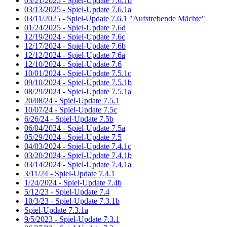
03/21/2025 - Spiel-Update 7.6.1b
03/13/2025 - Spiel-Update 7.6.1a
03/11/2025 - Spiel-Update 7.6.1 "Aufstrebende Mächte"
01/24/2025 - Spiel-Update 7.6d
12/19/2024 - Spiel-Update 7.6c
12/17/2024 - Spiel-Update 7.6b
12/12/2024 - Spiel-Update 7.6a
12/10/2024 - Spiel-Update 7.6
10/01/2024 - Spiel-Update 7.5.1c
09/10/2024 - Spiel-Update 7.5.1b
08/29/2024 - Spiel-Update 7.5.1a
20/08/24 - Spiel-Update 7.5.1
10/07/24 - Spiel-Update 7.5c
6/26/24 - Spiel-Update 7.5b
06/04/2024 - Spiel-Update 7.5a
05/29/2024 - Spiel-Update 7.5
04/03/2024 - Spiel-Update 7.4.1c
03/20/2024 - Spiel-Update 7.4.1b
03/14/2024 - Spiel-Update 7.4.1a
3/11/24 - Spiel-Update 7.4.1
1/24/2024 - Spiel-Update 7.4b
5/12/23 - Spiel-Update 7.4
10/3/23 - Spiel-Update 7.3.1b
Spiel-Update 7.3.1a
9/5/2023 - Spiel-Update 7.3.1