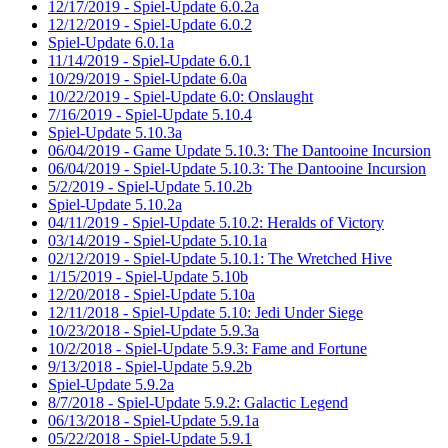
12/17/2019 - Spiel-Update 6.0.2a
12/12/2019 - Spiel-Update 6.0.2
Spiel-Update 6.0.1a
11/14/2019 - Spiel-Update 6.0.1
10/29/2019 - Spiel-Update 6.0a
10/22/2019 - Spiel-Update 6.0: Onslaught
7/16/2019 - Spiel-Update 5.10.4
Spiel-Update 5.10.3a
06/04/2019 - Game Update 5.10.3: The Dantooine Incursion
06/04/2019 - Spiel-Update 5.10.3: The Dantooine Incursion
5/2/2019 - Spiel-Update 5.10.2b
Spiel-Update 5.10.2a
04/11/2019 - Spiel-Update 5.10.2: Heralds of Victory
03/14/2019 - Spiel-Update 5.10.1a
02/12/2019 - Spiel-Update 5.10.1: The Wretched Hive
1/15/2019 - Spiel-Update 5.10b
12/20/2018 - Spiel-Update 5.10a
12/11/2018 - Spiel-Update 5.10: Jedi Under Siege
10/23/2018 - Spiel-Update 5.9.3a
10/2/2018 - Spiel-Update 5.9.3: Fame and Fortune
9/13/2018 - Spiel-Update 5.9.2b
Spiel-Update 5.9.2a
8/7/2018 - Spiel-Update 5.9.2: Galactic Legend
06/13/2018 - Spiel-Update 5.9.1a
05/22/2018 - Spiel-Update 5.9.1