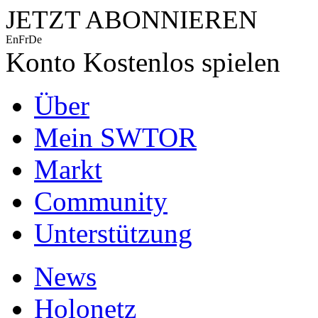
JETZT ABONNIEREN
En
Fr
De
Konto
Kostenlos spielen
Über
Mein SWTOR
Markt
Community
Unterstützung
News
Holonetz