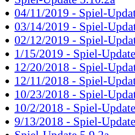
04/11/2019 - Spiel-Updat
03/14/2019 - Spiel-Updat
02/12/2019 - Spiel-Upda
1/15/2019 - Spiel-Updat
12/20/2018 - Spiel-Upda
12/11/2018 - Spiel-Updat
10/23/2018 - Spiel-Updat
10/2/2018 - Spiel-Update
9/13/2018 - Spiel-Update
Spiel-Update 5.9.2a