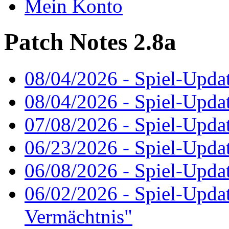
Mein Konto
Patch Notes 2.8a
08/04/2026 - Spiel-Updat
08/04/2026 - Spiel-Updat
07/08/2026 - Spiel-Updat
06/23/2026 - Spiel-Upda
06/08/2026 - Spiel-Updat
06/02/2026 - Spiel-Upda
Vermächtnis"