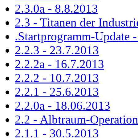
2.3.0a - 8.8.2013
2.3 - Titanen der Industri
.Startprogramm-Update -
2.2.3 - 23.7.2013
2.2.2a - 16.7.2013
2.2.2 - 10.7.2013
2.2.1 - 25.6.2013
2.2.0a - 18.06.2013
2.2 - Albtraum-Operatio
2.1.1 - 30.5.2013