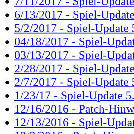
7/11/2017 - Spiel-Update
6/13/2017 - Spiel-Update
5/2/2017 - Spiel-Update 
04/18/2017 - Spiel-Updat
03/13/2017 - Spiel-Updat
2/28/2017 - Spiel-Update
2/7/2017 - Spiel-Update 
1/23/17 - Spiel-Update 5
12/16/2016 - Patch-Hinw
12/13/2016 - Spiel-Updat