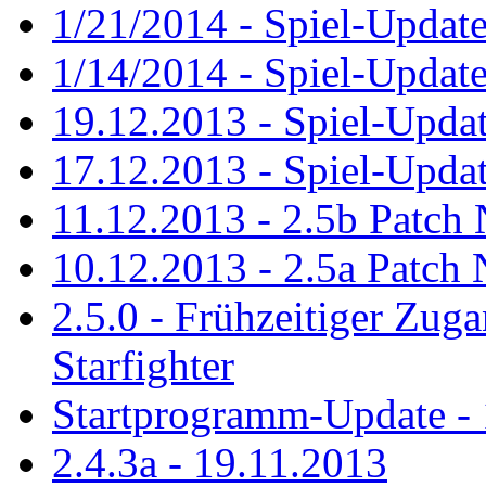
1/21/2014 - Spiel-Update
1/14/2014 - Spiel-Update
19.12.2013 - Spiel-Updat
17.12.2013 - Spiel-Updat
11.12.2013 - 2.5b Patch 
10.12.2013 - 2.5a Patch 
2.5.0 - Frühzeitiger Zuga
Starfighter
Startprogramm-Update -
2.4.3a - 19.11.2013