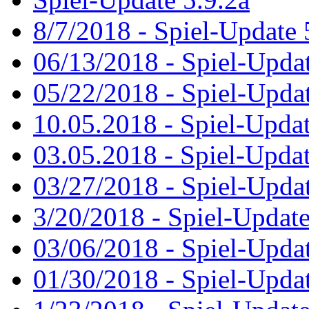
8/7/2018 - Spiel-Update 
06/13/2018 - Spiel-Updat
05/22/2018 - Spiel-Updat
10.05.2018 - Spiel-Updat
03.05.2018 - Spiel-Updat
03/27/2018 - Spiel-Updat
3/20/2018 - Spiel-Update
03/06/2018 - Spiel-Upda
01/30/2018 - Spiel-Updat