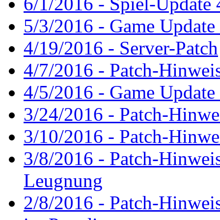
6/1/2016 - Spiel-Update 
5/3/2016 - Game Update 4
4/19/2016 - Server-Patch
4/7/2016 - Patch-Hinweis
4/5/2016 - Game Update 4
3/24/2016 - Patch-Hinwe
3/10/2016 - Patch-Hinwe
3/8/2016 - Patch-Hinweis
Leugnung
2/8/2016 - Patch-Hinweis