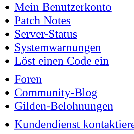
Mein Benutzerkonto
Patch Notes
Server-Status
Systemwarnungen
Löst einen Code ein
Foren
Community-Blog
Gilden-Belohnungen
Kundendienst kontaktier