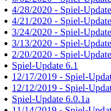
4/28/2020 - Spiel-Update
4/21/2020 - Spiel-Update
3/24/2020 - Spiel-Update
3/13/2020 - Spiel-Update
2/20/2020 - Spiel-Update
Spiel-Update 6.1
12/17/2019 - Spiel-Updat
12/12/2019 - Spiel-Updat
Spiel-Update 6.0.1a
11/14/2019 - Spiel-Updat