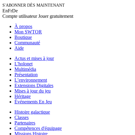
S'ABONNER DÈS MAINTENANT
En
Fr
De
Compte utilisateur
Jouer gratuitement
À propos
Mon SWTOR
Boutique
Communauté
Aide
Actus et mises à jour
L'holonet
Multimédia
Présentation
L’environnement
Extensions Digitales
Mises à jour du jeu
Héritage
Événements En Jeu
Histoire galactique
Classes
Partenaires
Compétences d'équipage
Missions Histoire