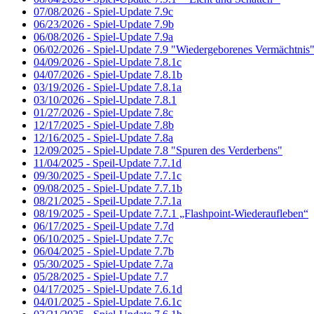
07/08/2026 - Spiel-Update 7.9c
06/23/2026 - Spiel-Update 7.9b
06/08/2026 - Spiel-Update 7.9a
06/02/2026 - Spiel-Update 7.9 "Wiedergeborenes Vermächtnis
04/09/2026 - Spiel-Update 7.8.1c
04/07/2026 - Spiel-Update 7.8.1b
03/19/2026 - Spiel-Update 7.8.1a
03/10/2026 - Spiel-Update 7.8.1
01/27/2026 - Spiel-Update 7.8c
12/17/2025 - Spiel-Update 7.8b
12/16/2025 - Spiel-Update 7.8a
12/09/2025 - Spiel-Update 7.8 "Spuren des Verderbens"
11/04/2025 - Speil-Update 7.7.1d
09/30/2025 - Speil-Update 7.7.1c
09/08/2025 - Spiel-Update 7.7.1b
08/21/2025 - Speil-Update 7.7.1a
08/19/2025 - Speil-Update 7.7.1 „Flashpoint-Wiederaufleben“
06/17/2025 - Speil-Update 7.7d
06/10/2025 - Spiel-Update 7.7c
06/04/2025 - Spiel-Update 7.7b
05/30/2025 - Spiel-Update 7.7a
05/28/2025 - Spiel-Update 7.7
04/17/2025 - Spiel-Update 7.6.1d
04/01/2025 - Spiel-Update 7.6.1c