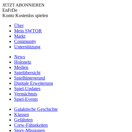
JETZT ABONNIEREN
En
Fr
De
Konto
Kostenlos spielen
Über
Mein SWTOR
Markt
Community
Unterstützung
News
Holonetz
Medien
Spielübersicht
Spielhintergrund
Digitale Erweiterung
Spiel-Updates
Vermächtnis
Spiel-Events
Galaktische Geschichte
Klassen
Gefährten
Crew-Fähigkeiten
Story-Missionen