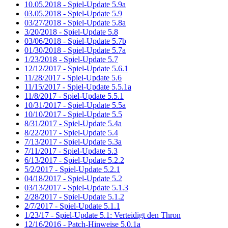
10.05.2018 - Spiel-Update 5.9a
03.05.2018 - Spiel-Update 5.9
03/27/2018 - Spiel-Update 5.8a
3/20/2018 - Spiel-Update 5.8
03/06/2018 - Spiel-Update 5.7b
01/30/2018 - Spiel-Update 5.7a
1/23/2018 - Spiel-Update 5.7
12/12/2017 - Spiel-Update 5.6.1
11/28/2017 - Spiel-Update 5.6
11/15/2017 - Spiel-Update 5.5.1a
11/8/2017 - Spiel-Update 5.5.1
10/31/2017 - Spiel-Update 5.5a
10/10/2017 - Spiel-Update 5.5
8/31/2017 - Spiel-Update 5.4a
8/22/2017 - Spiel-Update 5.4
7/13/2017 - Spiel-Update 5.3a
7/11/2017 - Spiel-Update 5.3
6/13/2017 - Spiel-Update 5.2.2
5/2/2017 - Spiel-Update 5.2.1
04/18/2017 - Spiel-Update 5.2
03/13/2017 - Spiel-Update 5.1.3
2/28/2017 - Spiel-Update 5.1.2
2/7/2017 - Spiel-Update 5.1.1
1/23/17 - Spiel-Update 5.1: Verteidigt den Thron
12/16/2016 - Patch-Hinweise 5.0.1a