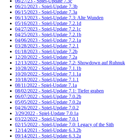
06/27/23 - Spiel-Update 7.3c
06/21/2023 - Spiel-Update 7.3b
06/15/2023 - Spiel-Update 7.3a
06/13/2023 - Spiel-Update 7.3: Alte Wunden
05/16/2023 - Spiel-Update 7.2.1d
04/27/2023 - Spiel-Update 7.2.1c
04/25/2023 - Spiel-Update 7.2.1b
04/06/2023 - Spiel-Update 7.2.1a
03/28/2023 - Spiel-Update 7.2.1
01/18/2023 - Spiel-Update 7.2b
12/20/2022 - Spiel-Update 7.2a
12/13/2022 - Spiel-Update 7.2: Showdown auf Ruhnuk
10/28/2022 - Spiel-Update 7.1.1b
10/20/2022 - Spiel-Update 7.1.1a
10/18/2022 - Spiel-Update 7.1.1
08/11/2022 - Spiel-Update 7.1a
08/02/2022 - Spiel-Update 7.1: Tiefer graben
06/07/2022 - Spiel-Update 7.0.2b
05/05/2022 - Spiel-Update 7.0.2a
04/26/2022 - Spiel-Update 7.0.2
3/29/2022 - Spiel-Update 7.0.1a
03/22/2022 - Spiel-Update 7.0.1
02/15/2022 - Spiel-Update 7.0: Legacy of the Sith
12/14/2021 - Spiel-Update 6.3.2b
09/14/2021 - Spiel-Update 6.3.2a