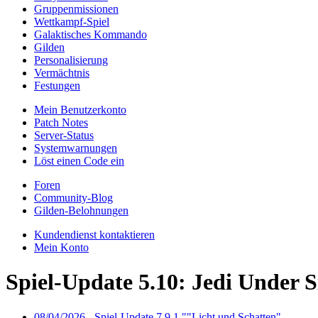
Gruppenmissionen
Wettkampf-Spiel
Galaktisches Kommando
Gilden
Personalisierung
Vermächtnis
Festungen
Mein Benutzerkonto
Patch Notes
Server-Status
Systemwarnungen
Löst einen Code ein
Foren
Community-Blog
Gilden-Belohnungen
Kundendienst kontaktieren
Mein Konto
Spiel-Update 5.10: Jedi Under S
08/04/2026 - Spiel-Update 7.9.1 ""Licht und Schatten"