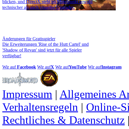
blicken, und DirectX steht im Mittelpunkt sowohl
technischer als auch visueller Upgrades.
Änderungen für Gratisspieler
Die Erweiterungen 'Rise of the Hutt Cartel' und
'Shadow of Revan' sind jetzt für alle Spieler
verfügbar!
Wir auf
Facebook
Wir auf
X
Wir auf
YouTube
Wir auf
Instagram
Impressum
|
Allgemeines A
Verhaltensregeln
|
Online-Si
Rechtliches & Datenschutz