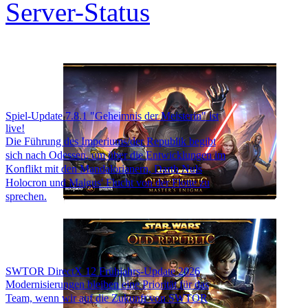
Server-Status
Spiel-Update 7.8.1 "Geheimnis der Meisterin" ist
live!
Die Führung des Imperiums/der Republik begibt
sich nach Odessen, um über die Entwicklungen im
Konflikt mit den Mandalorianern, Darth Nuls
Holocron und Malgus' Flucht von der Flotte zu
sprechen.
SWTOR DirectX 12 Frühjahrs-Update 2026
Modernisierungen bleiben eine Priorität für das
Team, wenn wir auf die Zukunft von SWTOR