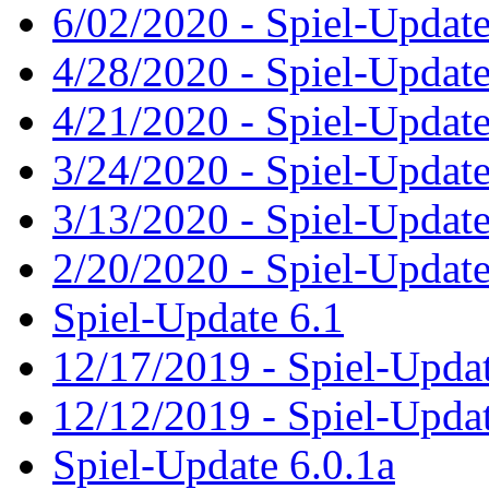
6/02/2020 - Spiel-Update
4/28/2020 - Spiel-Update
4/21/2020 - Spiel-Update
3/24/2020 - Spiel-Update
3/13/2020 - Spiel-Update
2/20/2020 - Spiel-Update
Spiel-Update 6.1
12/17/2019 - Spiel-Updat
12/12/2019 - Spiel-Updat
Spiel-Update 6.0.1a