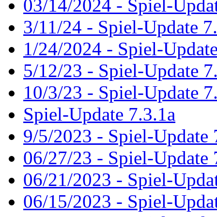
03/14/2024 - Spiel-Updat
3/11/24 - Spiel-Update 7
1/24/2024 - Spiel-Update
5/12/23 - Spiel-Update 7
10/3/23 - Spiel-Update 7
Spiel-Update 7.3.1a
9/5/2023 - Spiel-Update 
06/27/23 - Spiel-Update 
06/21/2023 - Spiel-Upda
06/15/2023 - Spiel-Updat