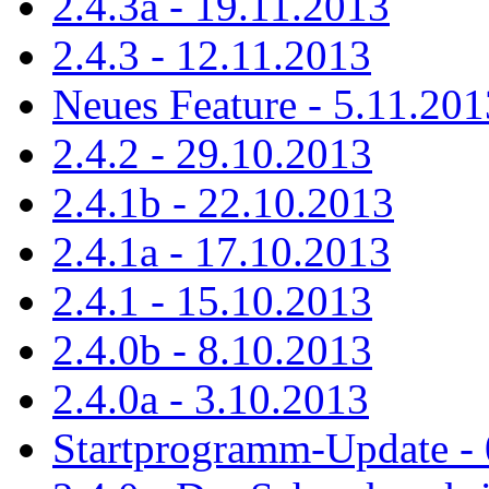
2.4.3a - 19.11.2013
2.4.3 - 12.11.2013
Neues Feature - 5.11.201
2.4.2 - 29.10.2013
2.4.1b - 22.10.2013
2.4.1a - 17.10.2013
2.4.1 - 15.10.2013
2.4.0b - 8.10.2013
2.4.0a - 3.10.2013
Startprogramm-Update -