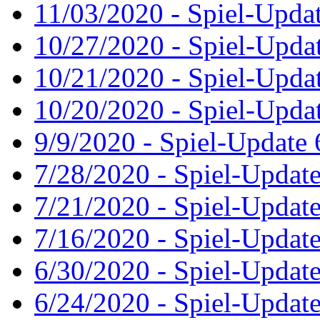
11/03/2020 - Spiel-Updat
10/27/2020 - Spiel-Updat
10/21/2020 - Spiel-Updat
10/20/2020 - Spiel-Updat
9/9/2020 - Spiel-Update 
7/28/2020 - Spiel-Update
7/21/2020 - Spiel-Update
7/16/2020 - Spiel-Update
6/30/2020 - Spiel-Update
6/24/2020 - Spiel-Update