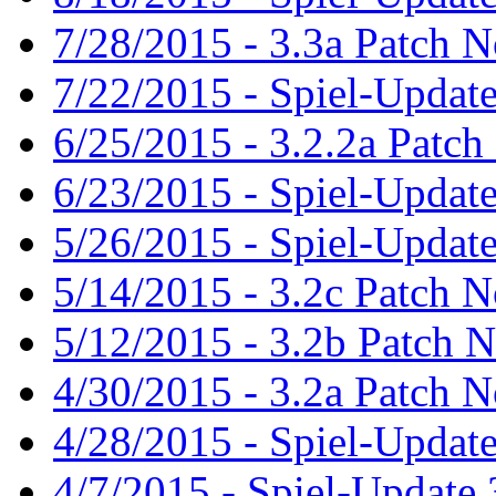
7/28/2015 - 3.3a Patch N
7/22/2015 - Spiel-Update
6/25/2015 - 3.2.2a Patch
6/23/2015 - Spiel-Update
5/26/2015 - Spiel-Update
5/14/2015 - 3.2c Patch N
5/12/2015 - 3.2b Patch N
4/30/2015 - 3.2a Patch N
4/28/2015 - Spiel-Update
4/7/2015 - Spiel-Update 