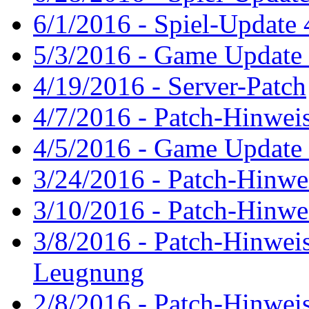
6/1/2016 - Spiel-Update 
5/3/2016 - Game Update 4
4/19/2016 - Server-Patch
4/7/2016 - Patch-Hinweis
4/5/2016 - Game Update 4
3/24/2016 - Patch-Hinwe
3/10/2016 - Patch-Hinwe
3/8/2016 - Patch-Hinweis
Leugnung
2/8/2016 - Patch-Hinweis