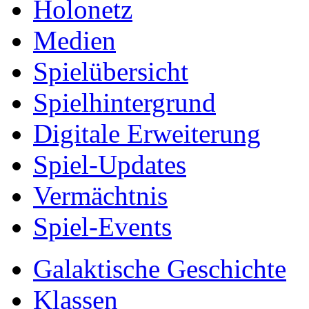
Holonetz
Medien
Spielübersicht
Spielhintergrund
Digitale Erweiterung
Spiel-Updates
Vermächtnis
Spiel-Events
Galaktische Geschichte
Klassen