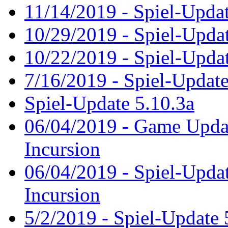
11/14/2019 - Spiel-Updat
10/29/2019 - Spiel-Updat
10/22/2019 - Spiel-Updat
7/16/2019 - Spiel-Update
Spiel-Update 5.10.3a
06/04/2019 - Game Updat
Incursion
06/04/2019 - Spiel-Upda
Incursion
5/2/2019 - Spiel-Update 