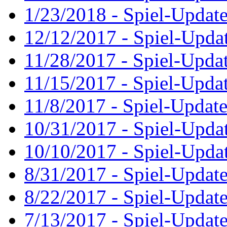
1/23/2018 - Spiel-Update
12/12/2017 - Spiel-Updat
11/28/2017 - Spiel-Updat
11/15/2017 - Spiel-Updat
11/8/2017 - Spiel-Update
10/31/2017 - Spiel-Updat
10/10/2017 - Spiel-Updat
8/31/2017 - Spiel-Update
8/22/2017 - Spiel-Update
7/13/2017 - Spiel-Update