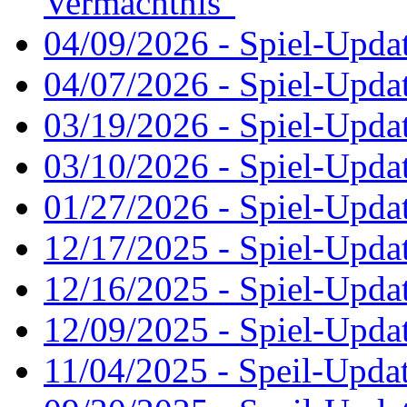
Vermächtnis"
04/09/2026 - Spiel-Updat
04/07/2026 - Spiel-Updat
03/19/2026 - Spiel-Updat
03/10/2026 - Spiel-Updat
01/27/2026 - Spiel-Updat
12/17/2025 - Spiel-Upda
12/16/2025 - Spiel-Updat
12/09/2025 - Spiel-Updat
11/04/2025 - Speil-Updat