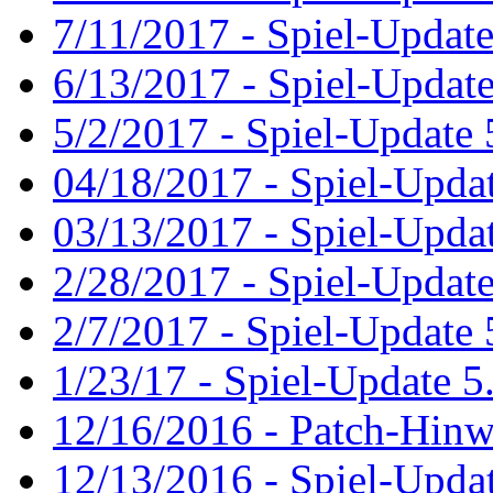
7/11/2017 - Spiel-Update
6/13/2017 - Spiel-Update
5/2/2017 - Spiel-Update 
04/18/2017 - Spiel-Updat
03/13/2017 - Spiel-Updat
2/28/2017 - Spiel-Update
2/7/2017 - Spiel-Update 
1/23/17 - Spiel-Update 5
12/16/2016 - Patch-Hinw
12/13/2016 - Spiel-Updat