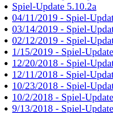
Spiel-Update 5.10.2a
04/11/2019 - Spiel-Updat
03/14/2019 - Spiel-Updat
02/12/2019 - Spiel-Upda
1/15/2019 - Spiel-Updat
12/20/2018 - Spiel-Upda
12/11/2018 - Spiel-Updat
10/23/2018 - Spiel-Updat
10/2/2018 - Spiel-Update
9/13/2018 - Spiel-Update