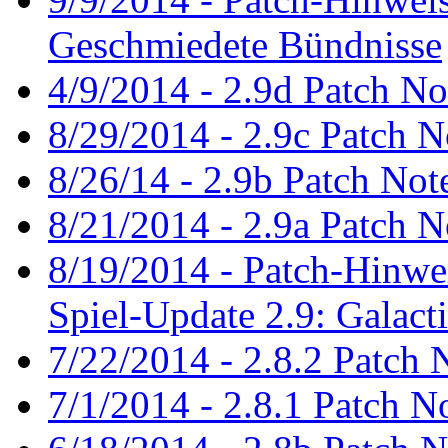
Geschmiedete Bündnisse
4/9/2014 - 2.9d Patch No
8/29/2014 - 2.9c Patch N
8/26/14 - 2.9b Patch Not
8/21/2014 - 2.9a Patch N
8/19/2014 - Patch-Hinwe
Spiel-Update 2.9: Galact
7/22/2014 - 2.8.2 Patch 
7/1/2014 - 2.8.1 Patch N