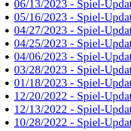
06/13/2023 - Spiel-Upda
05/16/2023 - Spiel-Updat
04/27/2023 - Spiel-Updat
04/25/2023 - Spiel-Updat
04/06/2023 - Spiel-Updat
03/28/2023 - Spiel-Updat
01/18/2023 - Spiel-Upda
12/20/2022 - Spiel-Updat
12/13/2022 - Spiel-Upd
10/28/2022 - Spiel-Updat