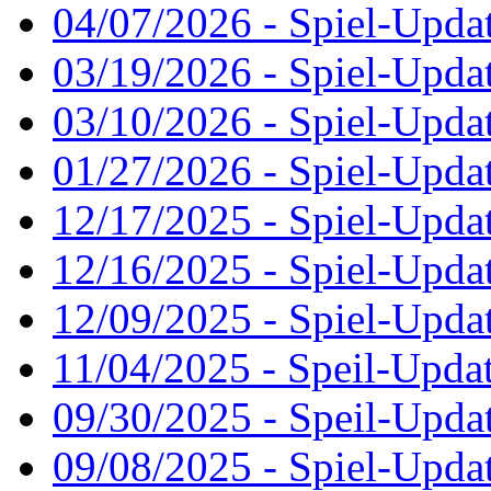
04/07/2026 - Spiel-Updat
03/19/2026 - Spiel-Updat
03/10/2026 - Spiel-Updat
01/27/2026 - Spiel-Updat
12/17/2025 - Spiel-Upda
12/16/2025 - Spiel-Updat
12/09/2025 - Spiel-Updat
11/04/2025 - Speil-Updat
09/30/2025 - Speil-Updat
09/08/2025 - Spiel-Updat