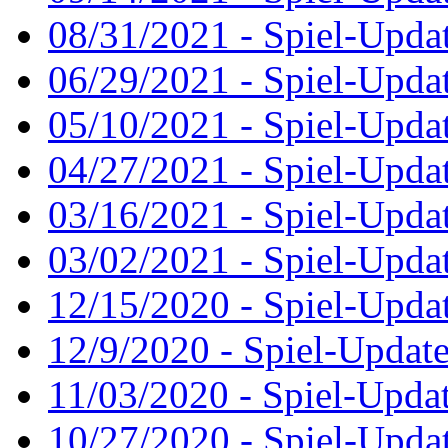
08/31/2021 - Spiel-Updat
06/29/2021 - Spiel-Updat
05/10/2021 - Spiel-Updat
04/27/2021 - Spiel-Updat
03/16/2021 - Spiel-Updat
03/02/2021 - Spiel-Updat
12/15/2020 - Spiel-Updat
12/9/2020 - Spiel-Update
11/03/2020 - Spiel-Updat
10/27/2020 - Spiel-Updat