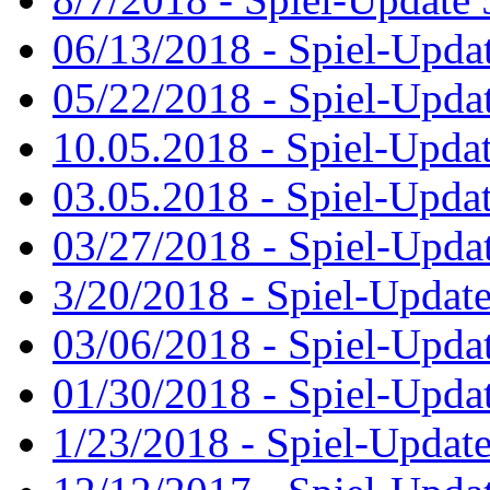
06/13/2018 - Spiel-Updat
05/22/2018 - Spiel-Updat
10.05.2018 - Spiel-Updat
03.05.2018 - Spiel-Updat
03/27/2018 - Spiel-Updat
3/20/2018 - Spiel-Update
03/06/2018 - Spiel-Upda
01/30/2018 - Spiel-Updat
1/23/2018 - Spiel-Update