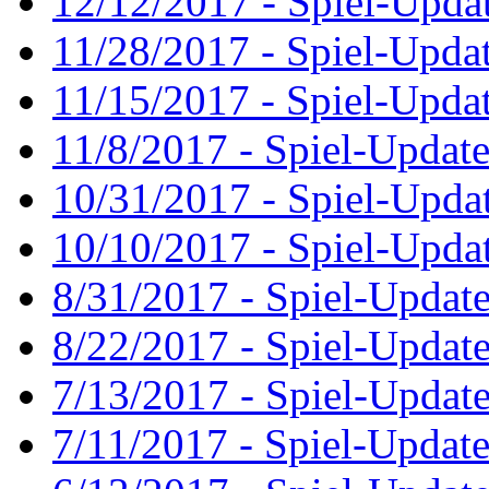
12/12/2017 - Spiel-Updat
11/28/2017 - Spiel-Updat
11/15/2017 - Spiel-Updat
11/8/2017 - Spiel-Update
10/31/2017 - Spiel-Updat
10/10/2017 - Spiel-Updat
8/31/2017 - Spiel-Update
8/22/2017 - Spiel-Update
7/13/2017 - Spiel-Update
7/11/2017 - Spiel-Update