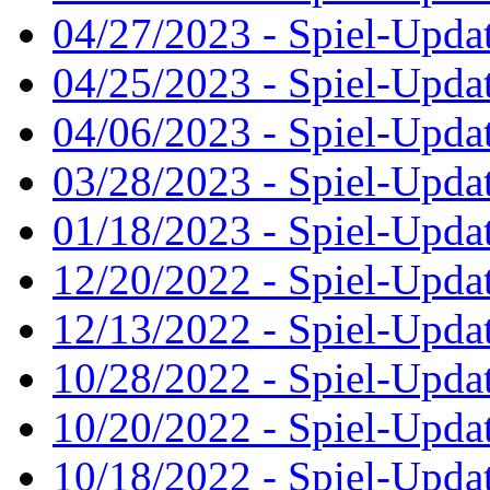
04/27/2023 - Spiel-Updat
04/25/2023 - Spiel-Updat
04/06/2023 - Spiel-Updat
03/28/2023 - Spiel-Updat
01/18/2023 - Spiel-Upda
12/20/2022 - Spiel-Updat
12/13/2022 - Spiel-Upd
10/28/2022 - Spiel-Updat
10/20/2022 - Spiel-Updat
10/18/2022 - Spiel-Updat