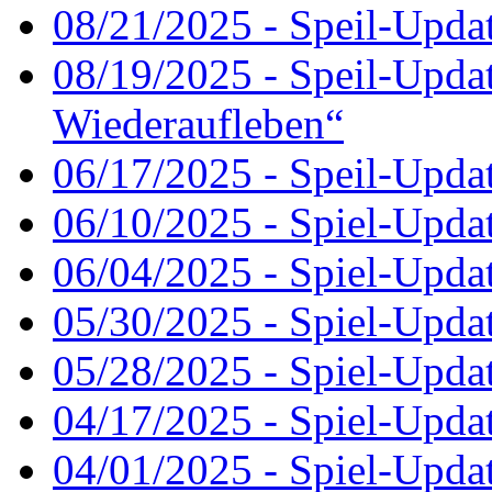
08/21/2025 - Speil-Updat
08/19/2025 - Speil-Updat
Wiederaufleben“
06/17/2025 - Speil-Upda
06/10/2025 - Spiel-Updat
06/04/2025 - Spiel-Upda
05/30/2025 - Spiel-Updat
05/28/2025 - Spiel-Updat
04/17/2025 - Spiel-Updat
04/01/2025 - Spiel-Updat