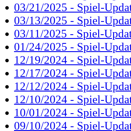
03/21/2025 - Spiel-Updat
03/13/2025 - Spiel-Updat
03/11/2025 - Spiel-Upda
01/24/2025 - Spiel-Upda
12/19/2024 - Spiel-Updat
12/17/2024 - Spiel-Upda
12/12/2024 - Spiel-Updat
12/10/2024 - Spiel-Updat
10/01/2024 - Spiel-Updat
09/10/2024 - Spiel-Updat