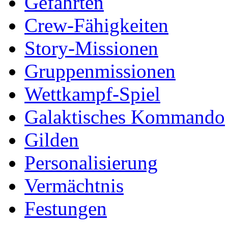
Gefährten
Crew-Fähigkeiten
Story-Missionen
Gruppenmissionen
Wettkampf-Spiel
Galaktisches Kommando
Gilden
Personalisierung
Vermächtnis
Festungen