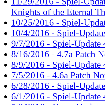
11/29/2016 - Spiel-Updat
Knights of the Eternal T
10/25/2016 - Spiel-Updat
10/4/2016 - Spiel-Update
9/7/2016 - Spiel-Update 
8/16/2016 - 4.7a Patch N
8/9/2016 - Spiel-Update 
7/5/2016 - 4.6a Patch No
6/28/2016 - Spiel-Upda
6/1/2016 - Spiel-Update 