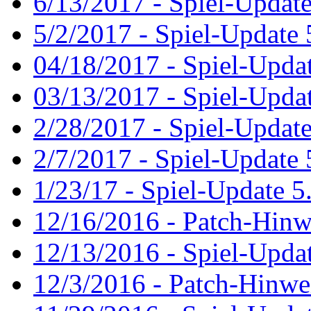
6/13/2017 - Spiel-Update
5/2/2017 - Spiel-Update 
04/18/2017 - Spiel-Updat
03/13/2017 - Spiel-Updat
2/28/2017 - Spiel-Update
2/7/2017 - Spiel-Update 
1/23/17 - Spiel-Update 5
12/16/2016 - Patch-Hinw
12/13/2016 - Spiel-Updat
12/3/2016 - Patch-Hinwe