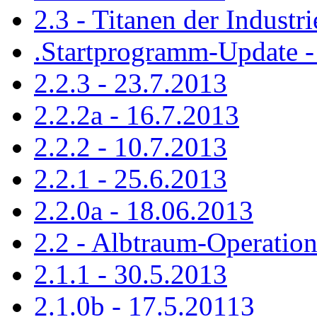
2.3 - Titanen der Industri
.Startprogramm-Update -
2.2.3 - 23.7.2013
2.2.2a - 16.7.2013
2.2.2 - 10.7.2013
2.2.1 - 25.6.2013
2.2.0a - 18.06.2013
2.2 - Albtraum-Operatio
2.1.1 - 30.5.2013
2.1.0b - 17.5.20113