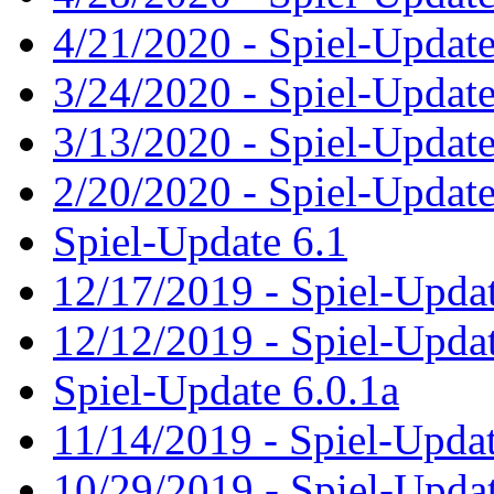
4/21/2020 - Spiel-Update
3/24/2020 - Spiel-Update
3/13/2020 - Spiel-Update
2/20/2020 - Spiel-Update
Spiel-Update 6.1
12/17/2019 - Spiel-Updat
12/12/2019 - Spiel-Updat
Spiel-Update 6.0.1a
11/14/2019 - Spiel-Updat
10/29/2019 - Spiel-Updat