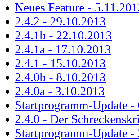
Neues Feature - 5.11.201
2.4.2 - 29.10.2013
2.4.1b - 22.10.2013
2.4.1a - 17.10.2013
2.4.1 - 15.10.2013
2.4.0b - 8.10.2013
2.4.0a - 3.10.2013
Startprogramm-Update -
2.4.0 - Der Schreckenskr
Startprogramm-Update - 