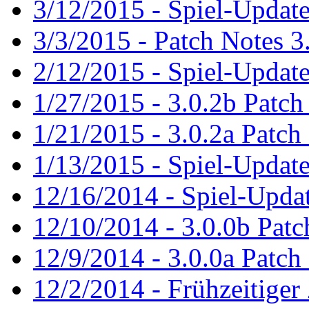
3/12/2015 - Spiel-Update
3/3/2015 - Patch Notes 3
2/12/2015 - Spiel-Update
1/27/2015 - 3.0.2b Patch
1/21/2015 - 3.0.2a Patch
1/13/2015 - Spiel-Update
12/16/2014 - Spiel-Updat
12/10/2014 - 3.0.0b Patc
12/9/2014 - 3.0.0a Patch
12/2/2014 - Frühzeitiger