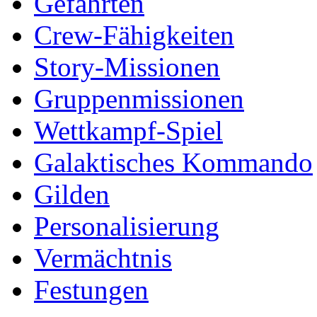
Gefährten
Crew-Fähigkeiten
Story-Missionen
Gruppenmissionen
Wettkampf-Spiel
Galaktisches Kommando
Gilden
Personalisierung
Vermächtnis
Festungen