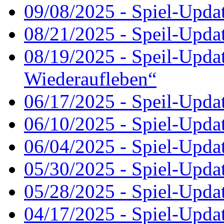
09/08/2025 - Spiel-Updat
08/21/2025 - Speil-Updat
08/19/2025 - Speil-Updat
Wiederaufleben“
06/17/2025 - Speil-Upda
06/10/2025 - Spiel-Updat
06/04/2025 - Spiel-Upda
05/30/2025 - Spiel-Updat
05/28/2025 - Spiel-Updat
04/17/2025 - Spiel-Updat