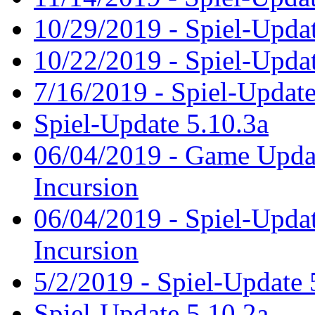
10/29/2019 - Spiel-Updat
10/22/2019 - Spiel-Updat
7/16/2019 - Spiel-Update
Spiel-Update 5.10.3a
06/04/2019 - Game Updat
Incursion
06/04/2019 - Spiel-Upda
Incursion
5/2/2019 - Spiel-Update 
Spiel-Update 5.10.2a