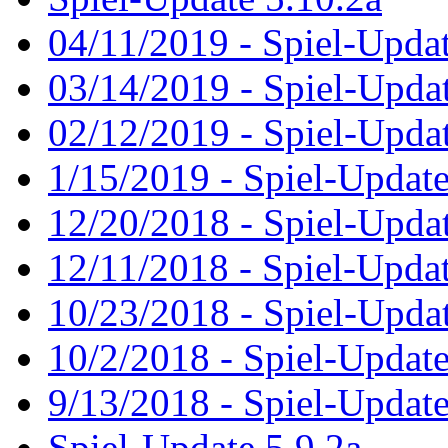
04/11/2019 - Spiel-Updat
03/14/2019 - Spiel-Updat
02/12/2019 - Spiel-Upda
1/15/2019 - Spiel-Updat
12/20/2018 - Spiel-Upda
12/11/2018 - Spiel-Updat
10/23/2018 - Spiel-Updat
10/2/2018 - Spiel-Update
9/13/2018 - Spiel-Update
Spiel-Update 5.9.2a