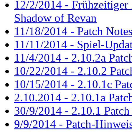
12/2/2014 - Frühzeitiger
Shadow of Revan
11/18/2014 - Patch Notes
11/11/2014 - Spiel-Updat
11/4/2014 - 2.10.2a Patc
10/22/2014 - 2.10.2 Patc
10/15/2014 - 2.10.1c Pat
2.10.2014 - 2.10.1a Patc
30/9/2014 - 2.10.1 Patch
9/9/2014 - Patch-Hinweis