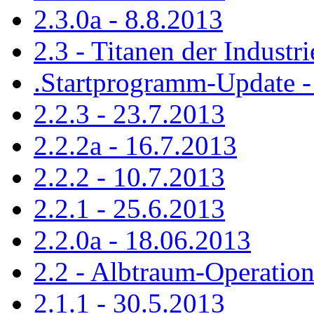
2.3.0a - 8.8.2013
2.3 - Titanen der Industri
.Startprogramm-Update -
2.2.3 - 23.7.2013
2.2.2a - 16.7.2013
2.2.2 - 10.7.2013
2.2.1 - 25.6.2013
2.2.0a - 18.06.2013
2.2 - Albtraum-Operatio
2.1.1 - 30.5.2013