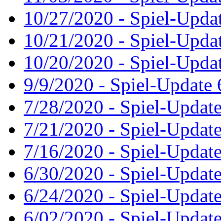
10/27/2020 - Spiel-Updat
10/21/2020 - Spiel-Updat
10/20/2020 - Spiel-Updat
9/9/2020 - Spiel-Update 
7/28/2020 - Spiel-Update
7/21/2020 - Spiel-Update
7/16/2020 - Spiel-Update
6/30/2020 - Spiel-Update
6/24/2020 - Spiel-Update
6/02/2020 - Spiel-Update