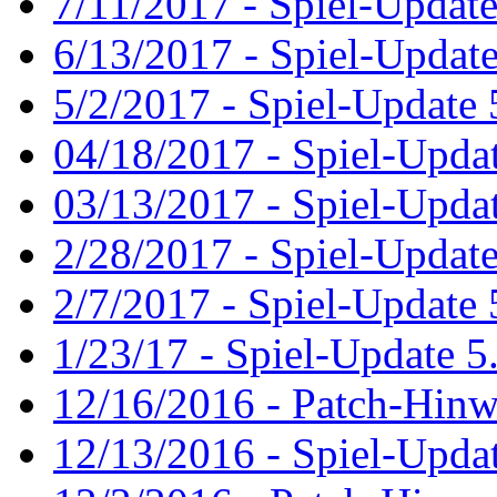
7/11/2017 - Spiel-Update
6/13/2017 - Spiel-Update
5/2/2017 - Spiel-Update 
04/18/2017 - Spiel-Updat
03/13/2017 - Spiel-Updat
2/28/2017 - Spiel-Update
2/7/2017 - Spiel-Update 
1/23/17 - Spiel-Update 5
12/16/2016 - Patch-Hinw
12/13/2016 - Spiel-Updat