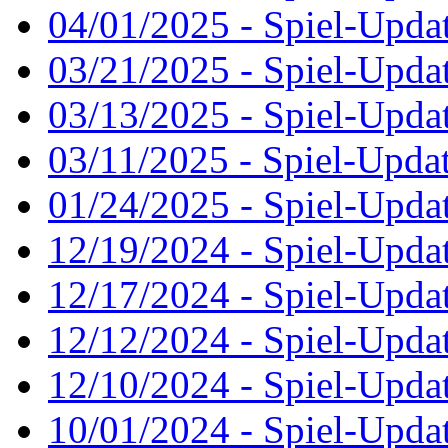
04/01/2025 - Spiel-Updat
03/21/2025 - Spiel-Updat
03/13/2025 - Spiel-Updat
03/11/2025 - Spiel-Upda
01/24/2025 - Spiel-Upda
12/19/2024 - Spiel-Updat
12/17/2024 - Spiel-Upda
12/12/2024 - Spiel-Updat
12/10/2024 - Spiel-Updat
10/01/2024 - Spiel-Updat