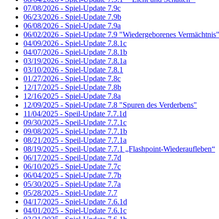
07/08/2026 - Spiel-Update 7.9c
06/23/2026 - Spiel-Update 7.9b
06/08/2026 - Spiel-Update 7.9a
06/02/2026 - Spiel-Update 7.9 "Wiedergeborenes Vermächtnis
04/09/2026 - Spiel-Update 7.8.1c
04/07/2026 - Spiel-Update 7.8.1b
03/19/2026 - Spiel-Update 7.8.1a
03/10/2026 - Spiel-Update 7.8.1
01/27/2026 - Spiel-Update 7.8c
12/17/2025 - Spiel-Update 7.8b
12/16/2025 - Spiel-Update 7.8a
12/09/2025 - Spiel-Update 7.8 "Spuren des Verderbens"
11/04/2025 - Speil-Update 7.7.1d
09/30/2025 - Speil-Update 7.7.1c
09/08/2025 - Spiel-Update 7.7.1b
08/21/2025 - Speil-Update 7.7.1a
08/19/2025 - Speil-Update 7.7.1 „Flashpoint-Wiederaufleben“
06/17/2025 - Speil-Update 7.7d
06/10/2025 - Spiel-Update 7.7c
06/04/2025 - Spiel-Update 7.7b
05/30/2025 - Spiel-Update 7.7a
05/28/2025 - Spiel-Update 7.7
04/17/2025 - Spiel-Update 7.6.1d
04/01/2025 - Spiel-Update 7.6.1c