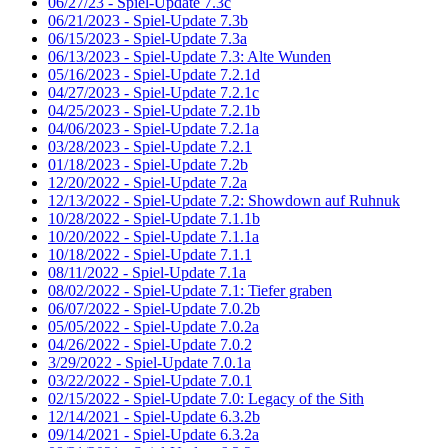
06/27/23 - Spiel-Update 7.3c
06/21/2023 - Spiel-Update 7.3b
06/15/2023 - Spiel-Update 7.3a
06/13/2023 - Spiel-Update 7.3: Alte Wunden
05/16/2023 - Spiel-Update 7.2.1d
04/27/2023 - Spiel-Update 7.2.1c
04/25/2023 - Spiel-Update 7.2.1b
04/06/2023 - Spiel-Update 7.2.1a
03/28/2023 - Spiel-Update 7.2.1
01/18/2023 - Spiel-Update 7.2b
12/20/2022 - Spiel-Update 7.2a
12/13/2022 - Spiel-Update 7.2: Showdown auf Ruhnuk
10/28/2022 - Spiel-Update 7.1.1b
10/20/2022 - Spiel-Update 7.1.1a
10/18/2022 - Spiel-Update 7.1.1
08/11/2022 - Spiel-Update 7.1a
08/02/2022 - Spiel-Update 7.1: Tiefer graben
06/07/2022 - Spiel-Update 7.0.2b
05/05/2022 - Spiel-Update 7.0.2a
04/26/2022 - Spiel-Update 7.0.2
3/29/2022 - Spiel-Update 7.0.1a
03/22/2022 - Spiel-Update 7.0.1
02/15/2022 - Spiel-Update 7.0: Legacy of the Sith
12/14/2021 - Spiel-Update 6.3.2b
09/14/2021 - Spiel-Update 6.3.2a