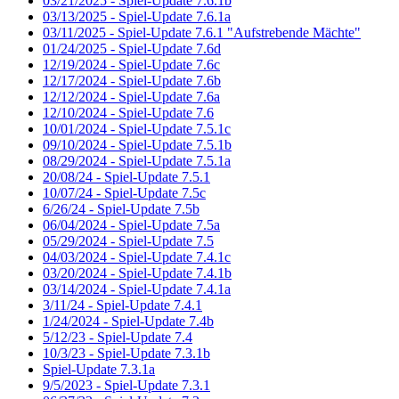
03/21/2025 - Spiel-Update 7.6.1b
03/13/2025 - Spiel-Update 7.6.1a
03/11/2025 - Spiel-Update 7.6.1 "Aufstrebende Mächte"
01/24/2025 - Spiel-Update 7.6d
12/19/2024 - Spiel-Update 7.6c
12/17/2024 - Spiel-Update 7.6b
12/12/2024 - Spiel-Update 7.6a
12/10/2024 - Spiel-Update 7.6
10/01/2024 - Spiel-Update 7.5.1c
09/10/2024 - Spiel-Update 7.5.1b
08/29/2024 - Spiel-Update 7.5.1a
20/08/24 - Spiel-Update 7.5.1
10/07/24 - Spiel-Update 7.5c
6/26/24 - Spiel-Update 7.5b
06/04/2024 - Spiel-Update 7.5a
05/29/2024 - Spiel-Update 7.5
04/03/2024 - Spiel-Update 7.4.1c
03/20/2024 - Spiel-Update 7.4.1b
03/14/2024 - Spiel-Update 7.4.1a
3/11/24 - Spiel-Update 7.4.1
1/24/2024 - Spiel-Update 7.4b
5/12/23 - Spiel-Update 7.4
10/3/23 - Spiel-Update 7.3.1b
Spiel-Update 7.3.1a
9/5/2023 - Spiel-Update 7.3.1