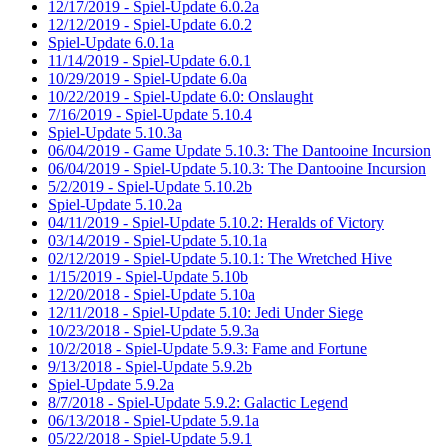
12/17/2019 - Spiel-Update 6.0.2a
12/12/2019 - Spiel-Update 6.0.2
Spiel-Update 6.0.1a
11/14/2019 - Spiel-Update 6.0.1
10/29/2019 - Spiel-Update 6.0a
10/22/2019 - Spiel-Update 6.0: Onslaught
7/16/2019 - Spiel-Update 5.10.4
Spiel-Update 5.10.3a
06/04/2019 - Game Update 5.10.3: The Dantooine Incursion
06/04/2019 - Spiel-Update 5.10.3: The Dantooine Incursion
5/2/2019 - Spiel-Update 5.10.2b
Spiel-Update 5.10.2a
04/11/2019 - Spiel-Update 5.10.2: Heralds of Victory
03/14/2019 - Spiel-Update 5.10.1a
02/12/2019 - Spiel-Update 5.10.1: The Wretched Hive
1/15/2019 - Spiel-Update 5.10b
12/20/2018 - Spiel-Update 5.10a
12/11/2018 - Spiel-Update 5.10: Jedi Under Siege
10/23/2018 - Spiel-Update 5.9.3a
10/2/2018 - Spiel-Update 5.9.3: Fame and Fortune
9/13/2018 - Spiel-Update 5.9.2b
Spiel-Update 5.9.2a
8/7/2018 - Spiel-Update 5.9.2: Galactic Legend
06/13/2018 - Spiel-Update 5.9.1a
05/22/2018 - Spiel-Update 5.9.1