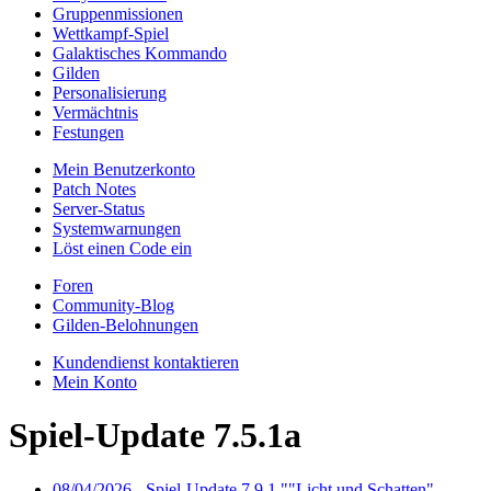
Gruppenmissionen
Wettkampf-Spiel
Galaktisches Kommando
Gilden
Personalisierung
Vermächtnis
Festungen
Mein Benutzerkonto
Patch Notes
Server-Status
Systemwarnungen
Löst einen Code ein
Foren
Community-Blog
Gilden-Belohnungen
Kundendienst kontaktieren
Mein Konto
Spiel-Update 7.5.1a
08/04/2026 - Spiel-Update 7.9.1 ""Licht und Schatten"