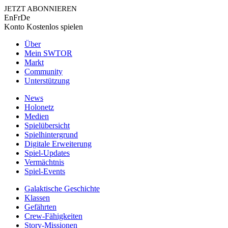
JETZT ABONNIEREN
En
Fr
De
Konto
Kostenlos spielen
Über
Mein SWTOR
Markt
Community
Unterstützung
News
Holonetz
Medien
Spielübersicht
Spielhintergrund
Digitale Erweiterung
Spiel-Updates
Vermächtnis
Spiel-Events
Galaktische Geschichte
Klassen
Gefährten
Crew-Fähigkeiten
Story-Missionen