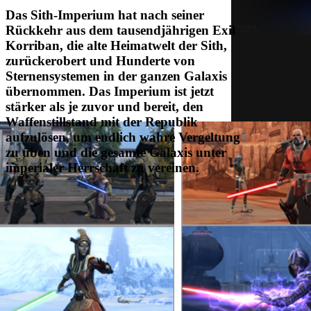
Das Sith-Imperium hat nach seiner
Rückkehr aus dem tausendjährigen Exil
Korriban, die alte Heimatwelt der Sith,
zurückerobert und Hunderte von
Sternensystemen in der ganzen Galaxis
übernommen. Das Imperium ist jetzt
stärker als je zuvor und bereit, den
Waffenstillstand mit der Republik
aufzulösen, um endlich wahre Vergeltung
zu üben und die gesamte Galaxis unter
imperialer Herrschaft zu vereinen.