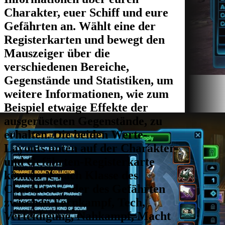
Charakter, euer Schiff und eure
Gefährten an. Wählt eine der
Registerkarten und bewegt den
Mauszeiger über die
verschiedenen Bereiche,
Gegenstände und Statistiken, um
weitere Informationen, wie zum
Beispiel etwaige Effekte der
ausgerüsteten Gegenstände, zu
erhalten. Die beiden Werte-
Layouts unten auf der Charakter-
und Gefährten-Registerkarte
können je nach Klasse des
Charakters oder des Gefährten
zwischen Fernkampf, Tech,
Verteidigung, Nahkampf, Macht