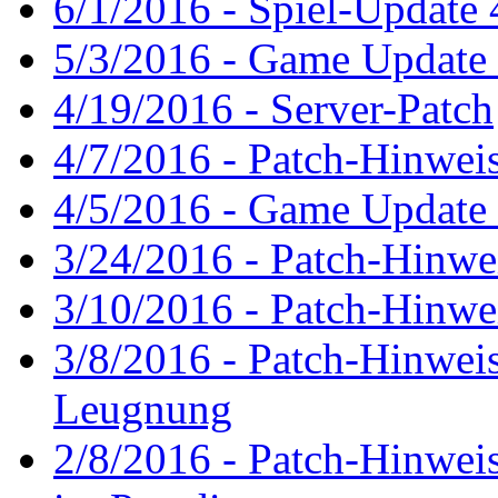
6/1/2016 - Spiel-Update 
5/3/2016 - Game Update 4
4/19/2016 - Server-Patch
4/7/2016 - Patch-Hinweis
4/5/2016 - Game Update 4
3/24/2016 - Patch-Hinwe
3/10/2016 - Patch-Hinwe
3/8/2016 - Patch-Hinweis
Leugnung
2/8/2016 - Patch-Hinweis