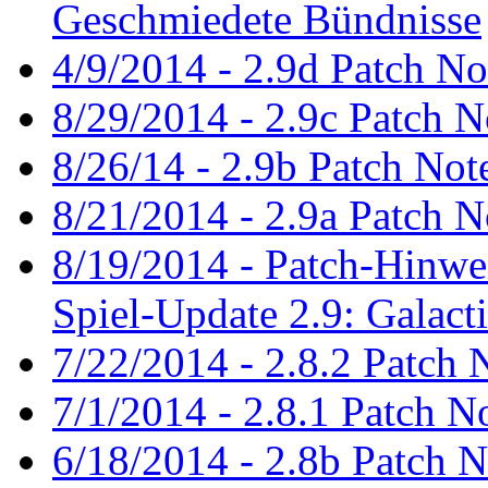
Geschmiedete Bündnisse
4/9/2014 - 2.9d Patch No
8/29/2014 - 2.9c Patch N
8/26/14 - 2.9b Patch Not
8/21/2014 - 2.9a Patch N
8/19/2014 - Patch-Hinwe
Spiel-Update 2.9: Galact
7/22/2014 - 2.8.2 Patch 
7/1/2014 - 2.8.1 Patch N
6/18/2014 - 2.8b Patch N