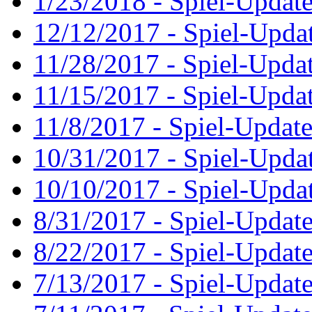
1/23/2018 - Spiel-Update
12/12/2017 - Spiel-Updat
11/28/2017 - Spiel-Updat
11/15/2017 - Spiel-Updat
11/8/2017 - Spiel-Update
10/31/2017 - Spiel-Updat
10/10/2017 - Spiel-Updat
8/31/2017 - Spiel-Update
8/22/2017 - Spiel-Update
7/13/2017 - Spiel-Update