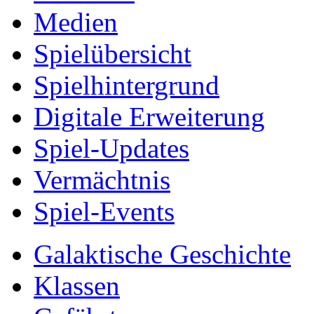
Medien
Spielübersicht
Spielhintergrund
Digitale Erweiterung
Spiel-Updates
Vermächtnis
Spiel-Events
Galaktische Geschichte
Klassen