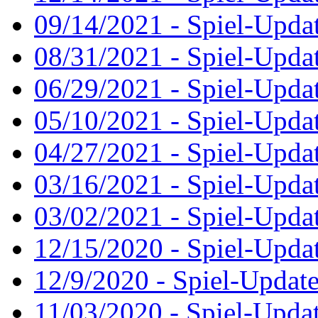
09/14/2021 - Spiel-Updat
08/31/2021 - Spiel-Updat
06/29/2021 - Spiel-Updat
05/10/2021 - Spiel-Updat
04/27/2021 - Spiel-Updat
03/16/2021 - Spiel-Updat
03/02/2021 - Spiel-Updat
12/15/2020 - Spiel-Updat
12/9/2020 - Spiel-Update
11/03/2020 - Spiel-Updat