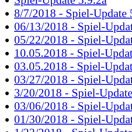
8/7/2018 - Spiel-Update 
06/13/2018 - Spiel-Updat
05/22/2018 - Spiel-Updat
10.05.2018 - Spiel-Updat
03.05.2018 - Spiel-Updat
03/27/2018 - Spiel-Updat
3/20/2018 - Spiel-Update
03/06/2018 - Spiel-Upda
01/30/2018 - Spiel-Updat