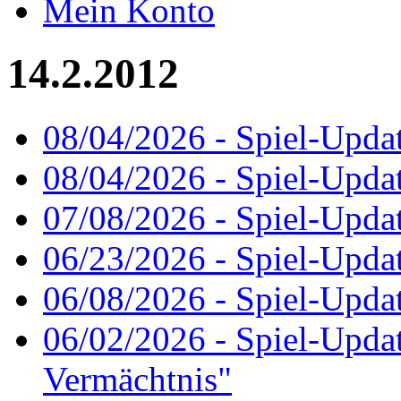
Mein Konto
14.2.2012
08/04/2026 - Spiel-Updat
08/04/2026 - Spiel-Updat
07/08/2026 - Spiel-Updat
06/23/2026 - Spiel-Upda
06/08/2026 - Spiel-Updat
06/02/2026 - Spiel-Upda
Vermächtnis"