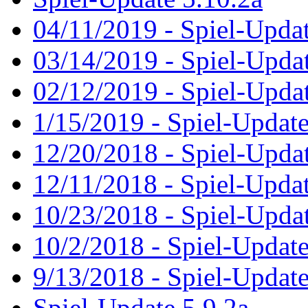
04/11/2019 - Spiel-Updat
03/14/2019 - Spiel-Updat
02/12/2019 - Spiel-Upda
1/15/2019 - Spiel-Updat
12/20/2018 - Spiel-Upda
12/11/2018 - Spiel-Updat
10/23/2018 - Spiel-Updat
10/2/2018 - Spiel-Update
9/13/2018 - Spiel-Update
Spiel-Update 5.9.2a