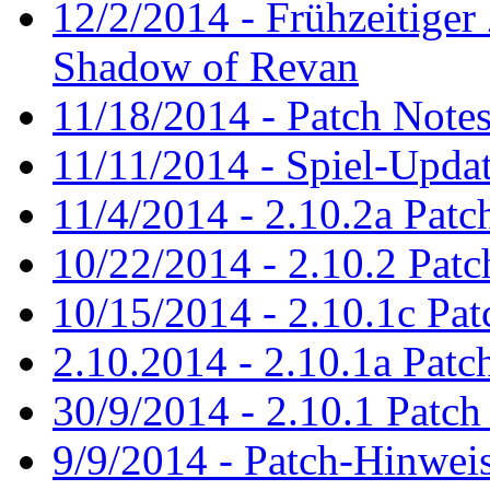
12/2/2014 - Frühzeitiger
Shadow of Revan
11/18/2014 - Patch Notes
11/11/2014 - Spiel-Updat
11/4/2014 - 2.10.2a Patc
10/22/2014 - 2.10.2 Patc
10/15/2014 - 2.10.1c Pat
2.10.2014 - 2.10.1a Patc
30/9/2014 - 2.10.1 Patch
9/9/2014 - Patch-Hinweis