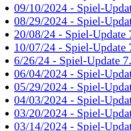
09/10/2024 - Spiel-Updat
08/29/2024 - Spiel-Updat
20/08/24 - Spiel-Update 
10/07/24 - Spiel-Update 
6/26/24 - Spiel-Update 7
06/04/2024 - Spiel-Updat
05/29/2024 - Spiel-Updat
04/03/2024 - Spiel-Updat
03/20/2024 - Spiel-Updat
03/14/2024 - Spiel-Updat