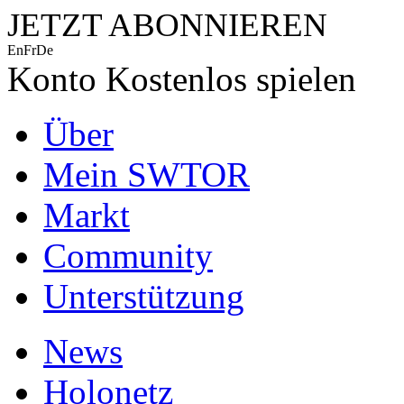
JETZT ABONNIEREN
En
Fr
De
Konto
Kostenlos spielen
Über
Mein SWTOR
Markt
Community
Unterstützung
News
Holonetz