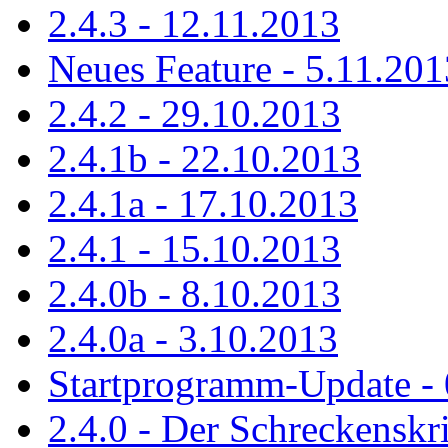
2.4.3 - 12.11.2013
Neues Feature - 5.11.201
2.4.2 - 29.10.2013
2.4.1b - 22.10.2013
2.4.1a - 17.10.2013
2.4.1 - 15.10.2013
2.4.0b - 8.10.2013
2.4.0a - 3.10.2013
Startprogramm-Update -
2.4.0 - Der Schreckenskr