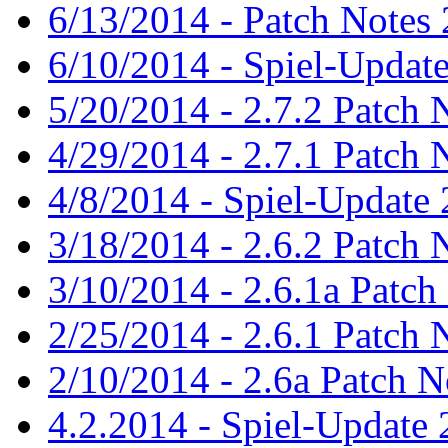
6/13/2014 - Patch Notes 
6/10/2014 - Spiel-Update
5/20/2014 - 2.7.2 Patch 
4/29/2014 - 2.7.1 Patch 
4/8/2014 - Spiel-Update 
3/18/2014 - 2.6.2 Patch 
3/10/2014 - 2.6.1a Patch
2/25/2014 - 2.6.1 Patch 
2/10/2014 - 2.6a Patch N
4.2.2014 - Spiel-Update 