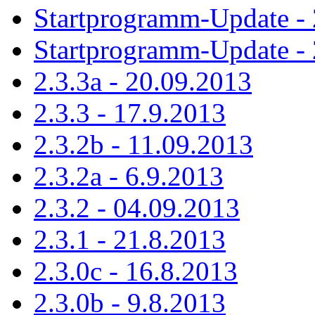
Startprogramm-Update - 
Startprogramm-Update -
2.3.3a - 20.09.2013
2.3.3 - 17.9.2013
2.3.2b - 11.09.2013
2.3.2a - 6.9.2013
2.3.2 - 04.09.2013
2.3.1 - 21.8.2013
2.3.0c - 16.8.2013
2.3.0b - 9.8.2013