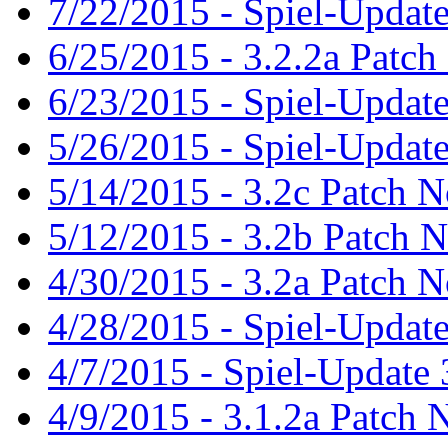
7/22/2015 - Spiel-Update
6/25/2015 - 3.2.2a Patch
6/23/2015 - Spiel-Update
5/26/2015 - Spiel-Update
5/14/2015 - 3.2c Patch N
5/12/2015 - 3.2b Patch N
4/30/2015 - 3.2a Patch N
4/28/2015 - Spiel-Update
4/7/2015 - Spiel-Update 
4/9/2015 - 3.1.2a Patch 