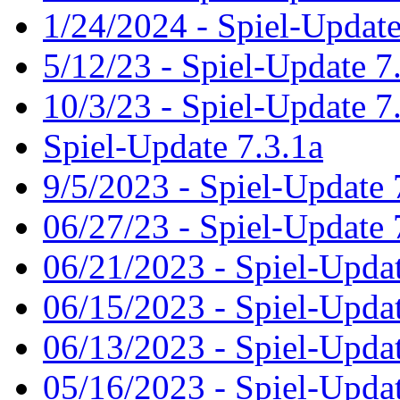
1/24/2024 - Spiel-Update
5/12/23 - Spiel-Update 7
10/3/23 - Spiel-Update 7
Spiel-Update 7.3.1a
9/5/2023 - Spiel-Update 
06/27/23 - Spiel-Update 
06/21/2023 - Spiel-Upda
06/15/2023 - Spiel-Updat
06/13/2023 - Spiel-Upda
05/16/2023 - Spiel-Updat