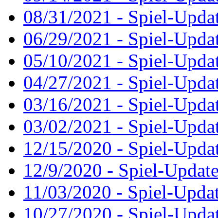
08/31/2021 - Spiel-Updat
06/29/2021 - Spiel-Updat
05/10/2021 - Spiel-Updat
04/27/2021 - Spiel-Updat
03/16/2021 - Spiel-Updat
03/02/2021 - Spiel-Updat
12/15/2020 - Spiel-Updat
12/9/2020 - Spiel-Update
11/03/2020 - Spiel-Updat
10/27/2020 - Spiel-Updat