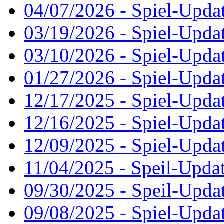
04/07/2026 - Spiel-Updat
03/19/2026 - Spiel-Updat
03/10/2026 - Spiel-Updat
01/27/2026 - Spiel-Updat
12/17/2025 - Spiel-Upda
12/16/2025 - Spiel-Updat
12/09/2025 - Spiel-Updat
11/04/2025 - Speil-Updat
09/30/2025 - Speil-Updat
09/08/2025 - Spiel-Updat