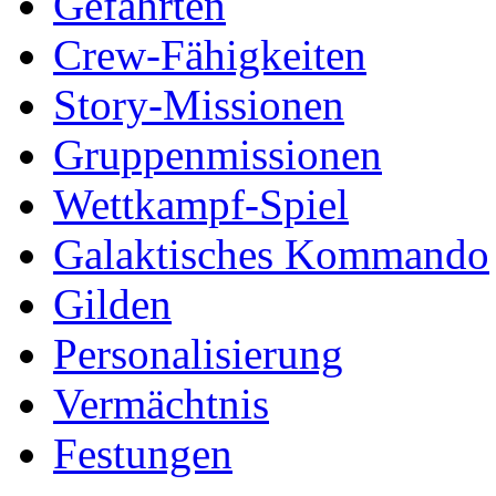
Gefährten
Crew-Fähigkeiten
Story-Missionen
Gruppenmissionen
Wettkampf-Spiel
Galaktisches Kommando
Gilden
Personalisierung
Vermächtnis
Festungen