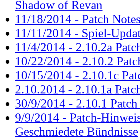
Shadow of Revan
11/18/2014 - Patch Notes
11/11/2014 - Spiel-Updat
11/4/2014 - 2.10.2a Patc
10/22/2014 - 2.10.2 Patc
10/15/2014 - 2.10.1c Pat
2.10.2014 - 2.10.1a Patc
30/9/2014 - 2.10.1 Patch
9/9/2014 - Patch-Hinweis
Geschmiedete Bündnisse