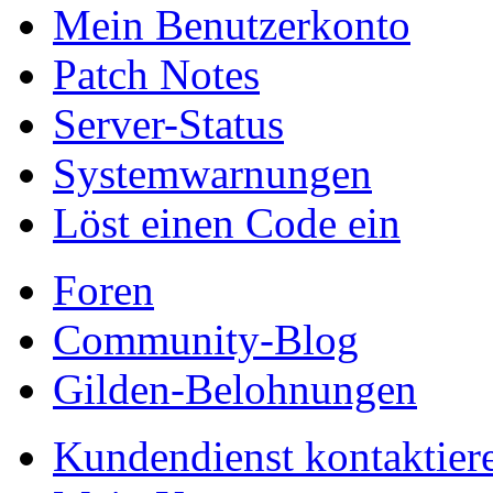
Mein Benutzerkonto
Patch Notes
Server-Status
Systemwarnungen
Löst einen Code ein
Foren
Community-Blog
Gilden-Belohnungen
Kundendienst kontaktier