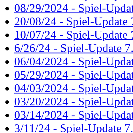
08/29/2024 - Spiel-Updat
20/08/24 - Spiel-Update 
10/07/24 - Spiel-Update 
6/26/24 - Spiel-Update 7
06/04/2024 - Spiel-Updat
05/29/2024 - Spiel-Updat
04/03/2024 - Spiel-Updat
03/20/2024 - Spiel-Updat
03/14/2024 - Spiel-Updat
3/11/24 - Spiel-Update 7