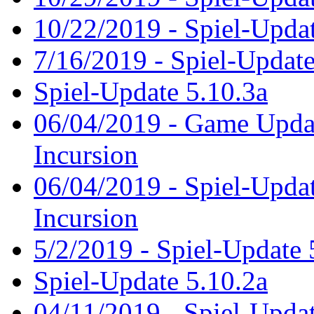
10/22/2019 - Spiel-Updat
7/16/2019 - Spiel-Update
Spiel-Update 5.10.3a
06/04/2019 - Game Updat
Incursion
06/04/2019 - Spiel-Upda
Incursion
5/2/2019 - Spiel-Update 
Spiel-Update 5.10.2a
04/11/2019 - Spiel-Updat