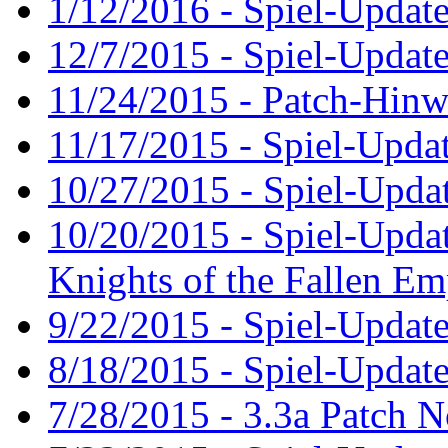
1/12/2016 - Spiel-Update
12/7/2015 - Spiel-Update
11/24/2015 - Patch-Hinw
11/17/2015 - Spiel-Updat
10/27/2015 - Spiel-Updat
10/20/2015 - Spiel-Updat
Knights of the Fallen Em
9/22/2015 - Spiel-Update
8/18/2015 - Spiel-Update
7/28/2015 - 3.3a Patch N