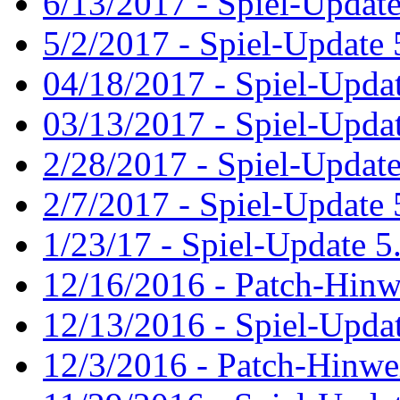
6/13/2017 - Spiel-Update
5/2/2017 - Spiel-Update 
04/18/2017 - Spiel-Updat
03/13/2017 - Spiel-Updat
2/28/2017 - Spiel-Update
2/7/2017 - Spiel-Update 
1/23/17 - Spiel-Update 5
12/16/2016 - Patch-Hinw
12/13/2016 - Spiel-Updat
12/3/2016 - Patch-Hinwe