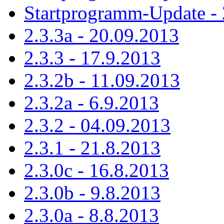
Startprogramm-Update -
2.3.3a - 20.09.2013
2.3.3 - 17.9.2013
2.3.2b - 11.09.2013
2.3.2a - 6.9.2013
2.3.2 - 04.09.2013
2.3.1 - 21.8.2013
2.3.0c - 16.8.2013
2.3.0b - 9.8.2013
2.3.0a - 8.8.2013