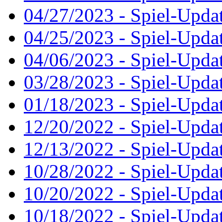
04/27/2023 - Spiel-Updat
04/25/2023 - Spiel-Updat
04/06/2023 - Spiel-Updat
03/28/2023 - Spiel-Updat
01/18/2023 - Spiel-Upda
12/20/2022 - Spiel-Updat
12/13/2022 - Spiel-Upd
10/28/2022 - Spiel-Updat
10/20/2022 - Spiel-Updat
10/18/2022 - Spiel-Updat