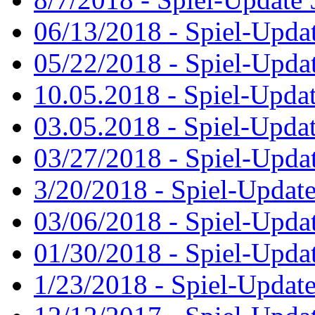
06/13/2018 - Spiel-Updat
05/22/2018 - Spiel-Updat
10.05.2018 - Spiel-Updat
03.05.2018 - Spiel-Updat
03/27/2018 - Spiel-Updat
3/20/2018 - Spiel-Update
03/06/2018 - Spiel-Upda
01/30/2018 - Spiel-Updat
1/23/2018 - Spiel-Update