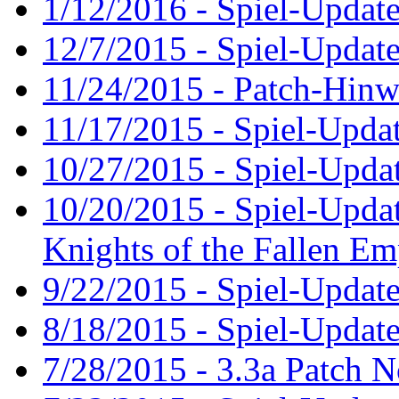
1/12/2016 - Spiel-Update
12/7/2015 - Spiel-Update
11/24/2015 - Patch-Hinw
11/17/2015 - Spiel-Updat
10/27/2015 - Spiel-Updat
10/20/2015 - Spiel-Updat
Knights of the Fallen Em
9/22/2015 - Spiel-Update
8/18/2015 - Spiel-Update
7/28/2015 - 3.3a Patch N