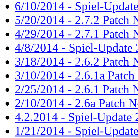
6/10/2014 - Spiel-Update
5/20/2014 - 2.7.2 Patch 
4/29/2014 - 2.7.1 Patch 
4/8/2014 - Spiel-Update 
3/18/2014 - 2.6.2 Patch 
3/10/2014 - 2.6.1a Patch
2/25/2014 - 2.6.1 Patch 
2/10/2014 - 2.6a Patch N
4.2.2014 - Spiel-Update 
1/21/2014 - Spiel-Update