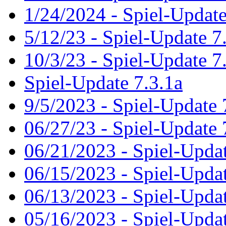
1/24/2024 - Spiel-Update
5/12/23 - Spiel-Update 7
10/3/23 - Spiel-Update 7
Spiel-Update 7.3.1a
9/5/2023 - Spiel-Update 
06/27/23 - Spiel-Update 
06/21/2023 - Spiel-Upda
06/15/2023 - Spiel-Updat
06/13/2023 - Spiel-Upda
05/16/2023 - Spiel-Updat