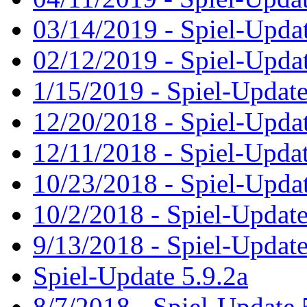
03/14/2019 - Spiel-Updat
02/12/2019 - Spiel-Upda
1/15/2019 - Spiel-Updat
12/20/2018 - Spiel-Upda
12/11/2018 - Spiel-Updat
10/23/2018 - Spiel-Updat
10/2/2018 - Spiel-Update
9/13/2018 - Spiel-Update
Spiel-Update 5.9.2a
8/7/2018 - Spiel-Update 