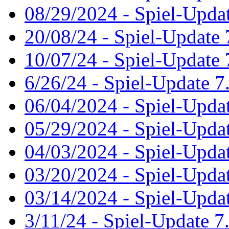
08/29/2024 - Spiel-Updat
20/08/24 - Spiel-Update 
10/07/24 - Spiel-Update 
6/26/24 - Spiel-Update 7
06/04/2024 - Spiel-Updat
05/29/2024 - Spiel-Updat
04/03/2024 - Spiel-Updat
03/20/2024 - Spiel-Updat
03/14/2024 - Spiel-Updat
3/11/24 - Spiel-Update 7