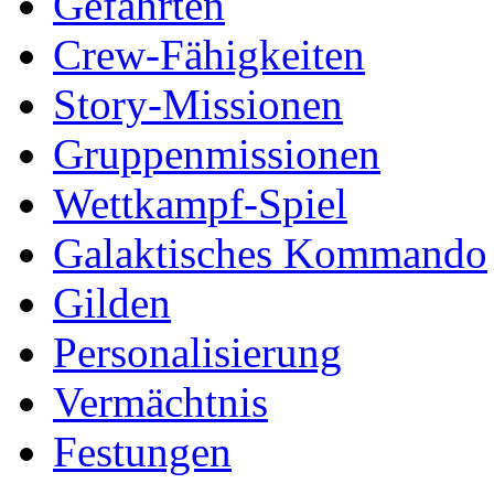
Gefährten
Crew-Fähigkeiten
Story-Missionen
Gruppenmissionen
Wettkampf-Spiel
Galaktisches Kommando
Gilden
Personalisierung
Vermächtnis
Festungen