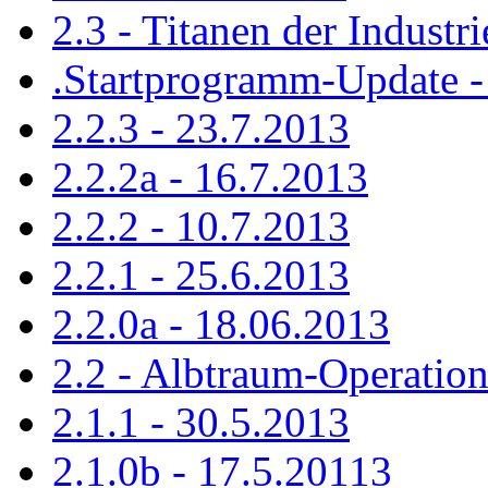
2.3 - Titanen der Industri
.Startprogramm-Update -
2.2.3 - 23.7.2013
2.2.2a - 16.7.2013
2.2.2 - 10.7.2013
2.2.1 - 25.6.2013
2.2.0a - 18.06.2013
2.2 - Albtraum-Operatio
2.1.1 - 30.5.2013
2.1.0b - 17.5.20113