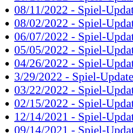
08/11/2022 - Spiel-Updat
08/02/2022 - Spiel-Updat
06/07/2022 - Spiel-Updat
05/05/2022 - Spiel-Updat
04/26/2022 - Spiel-Updat
3/29/2022 - Spiel-Update
03/22/2022 - Spiel-Updat
02/15/2022 - Spiel-Updat
12/14/2021 - Spiel-Updat
09/14/2021 - Spiel-Updat