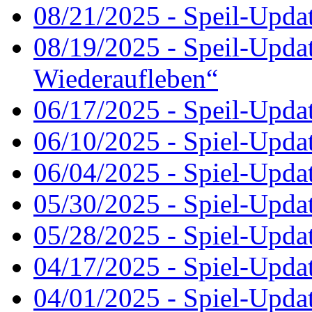
08/21/2025 - Speil-Updat
08/19/2025 - Speil-Updat
Wiederaufleben“
06/17/2025 - Speil-Upda
06/10/2025 - Spiel-Updat
06/04/2025 - Spiel-Upda
05/30/2025 - Spiel-Updat
05/28/2025 - Spiel-Updat
04/17/2025 - Spiel-Updat
04/01/2025 - Spiel-Updat