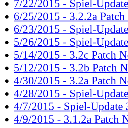
7/22/2015 - Spiel-Update
6/25/2015 - 3.2.2a Patch
6/23/2015 - Spiel-Update
5/26/2015 - Spiel-Update
5/14/2015 - 3.2c Patch N
5/12/2015 - 3.2b Patch N
4/30/2015 - 3.2a Patch N
4/28/2015 - Spiel-Update
4/7/2015 - Spiel-Update 
4/9/2015 - 3.1.2a Patch 