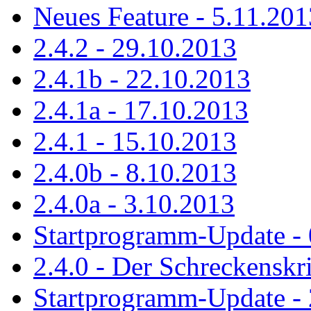
Neues Feature - 5.11.201
2.4.2 - 29.10.2013
2.4.1b - 22.10.2013
2.4.1a - 17.10.2013
2.4.1 - 15.10.2013
2.4.0b - 8.10.2013
2.4.0a - 3.10.2013
Startprogramm-Update -
2.4.0 - Der Schreckenskr
Startprogramm-Update - 