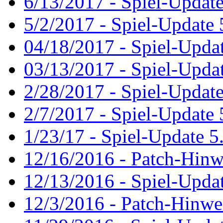
6/13/2017 - Spiel-Update
5/2/2017 - Spiel-Update 
04/18/2017 - Spiel-Updat
03/13/2017 - Spiel-Updat
2/28/2017 - Spiel-Update
2/7/2017 - Spiel-Update 
1/23/17 - Spiel-Update 5
12/16/2016 - Patch-Hinw
12/13/2016 - Spiel-Updat
12/3/2016 - Patch-Hinwe