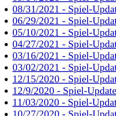
08/31/2021 - Spiel-Updat
06/29/2021 - Spiel-Updat
05/10/2021 - Spiel-Updat
04/27/2021 - Spiel-Updat
03/16/2021 - Spiel-Updat
03/02/2021 - Spiel-Updat
12/15/2020 - Spiel-Updat
12/9/2020 - Spiel-Update
11/03/2020 - Spiel-Updat
10/27/2020 - Spiel-Updat