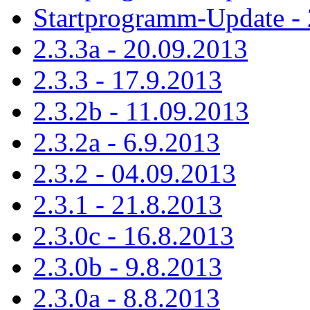
Startprogramm-Update -
2.3.3a - 20.09.2013
2.3.3 - 17.9.2013
2.3.2b - 11.09.2013
2.3.2a - 6.9.2013
2.3.2 - 04.09.2013
2.3.1 - 21.8.2013
2.3.0c - 16.8.2013
2.3.0b - 9.8.2013
2.3.0a - 8.8.2013