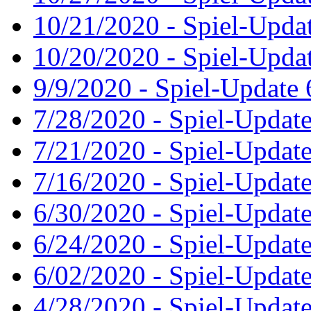
10/21/2020 - Spiel-Updat
10/20/2020 - Spiel-Updat
9/9/2020 - Spiel-Update 
7/28/2020 - Spiel-Update
7/21/2020 - Spiel-Update
7/16/2020 - Spiel-Update
6/30/2020 - Spiel-Update
6/24/2020 - Spiel-Update
6/02/2020 - Spiel-Update
4/28/2020 - Spiel-Update