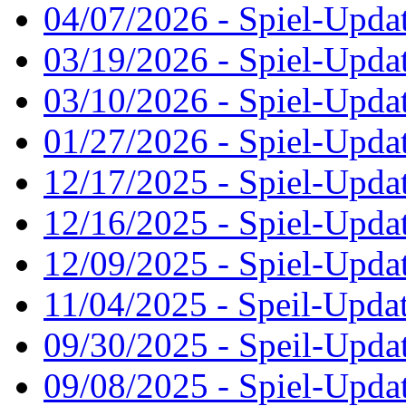
04/07/2026 - Spiel-Updat
03/19/2026 - Spiel-Updat
03/10/2026 - Spiel-Updat
01/27/2026 - Spiel-Updat
12/17/2025 - Spiel-Upda
12/16/2025 - Spiel-Updat
12/09/2025 - Spiel-Updat
11/04/2025 - Speil-Updat
09/30/2025 - Speil-Updat
09/08/2025 - Spiel-Updat