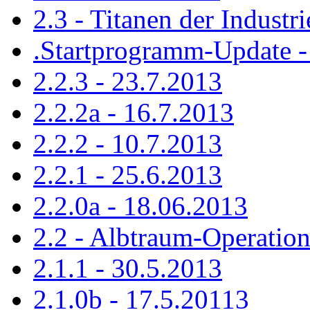
2.3 - Titanen der Industri
.Startprogramm-Update -
2.2.3 - 23.7.2013
2.2.2a - 16.7.2013
2.2.2 - 10.7.2013
2.2.1 - 25.6.2013
2.2.0a - 18.06.2013
2.2 - Albtraum-Operatio
2.1.1 - 30.5.2013
2.1.0b - 17.5.20113