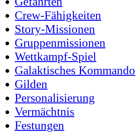
Gefährten
Crew-Fähigkeiten
Story-Missionen
Gruppenmissionen
Wettkampf-Spiel
Galaktisches Kommando
Gilden
Personalisierung
Vermächtnis
Festungen