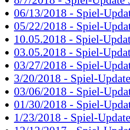
06/13/2018 - Spiel-Updat
05/22/2018 - Spiel-Updat
10.05.2018 - Spiel-Updat
03.05.2018 - Spiel-Updat
03/27/2018 - Spiel-Updat
3/20/2018 - Spiel-Update
03/06/2018 - Spiel-Upda
01/30/2018 - Spiel-Updat
1/23/2018 - Spiel-Update