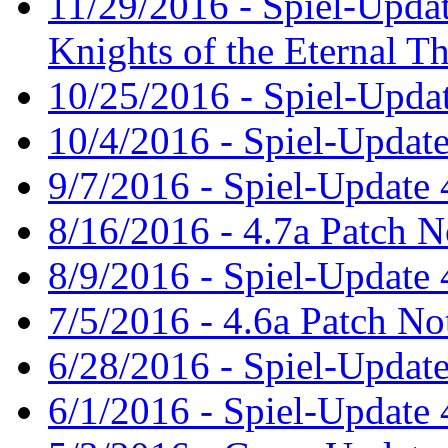
11/29/2016 - Spiel-Updat
Knights of the Eternal T
10/25/2016 - Spiel-Updat
10/4/2016 - Spiel-Update
9/7/2016 - Spiel-Update 
8/16/2016 - 4.7a Patch N
8/9/2016 - Spiel-Update 
7/5/2016 - 4.6a Patch No
6/28/2016 - Spiel-Upda
6/1/2016 - Spiel-Update 