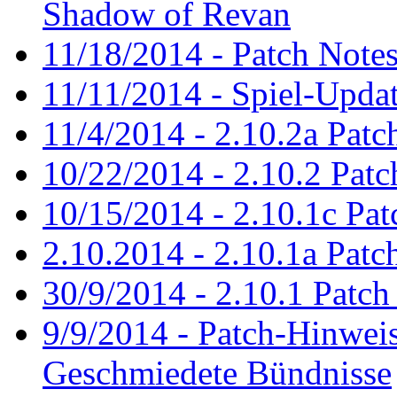
Shadow of Revan
11/18/2014 - Patch Notes
11/11/2014 - Spiel-Updat
11/4/2014 - 2.10.2a Patc
10/22/2014 - 2.10.2 Patc
10/15/2014 - 2.10.1c Pat
2.10.2014 - 2.10.1a Patc
30/9/2014 - 2.10.1 Patch
9/9/2014 - Patch-Hinweis
Geschmiedete Bündnisse