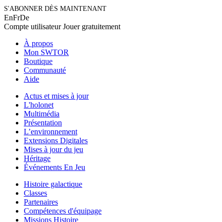
S'ABONNER DÈS MAINTENANT
En
Fr
De
Compte utilisateur
Jouer gratuitement
À propos
Mon SWTOR
Boutique
Communauté
Aide
Actus et mises à jour
L'holonet
Multimédia
Présentation
L’environnement
Extensions Digitales
Mises à jour du jeu
Héritage
Événements En Jeu
Histoire galactique
Classes
Partenaires
Compétences d'équipage
Missions Histoire