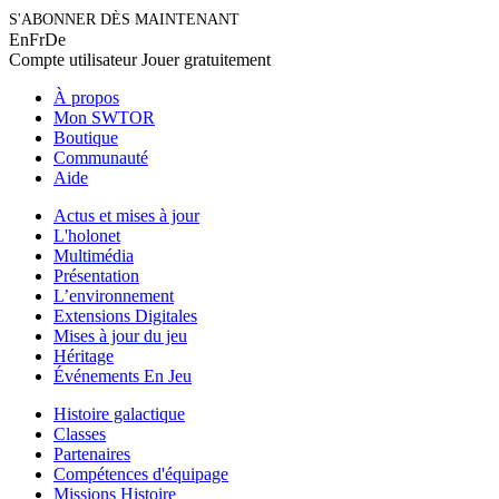
S'ABONNER DÈS MAINTENANT
En
Fr
De
Compte utilisateur
Jouer gratuitement
À propos
Mon SWTOR
Boutique
Communauté
Aide
Actus et mises à jour
L'holonet
Multimédia
Présentation
L’environnement
Extensions Digitales
Mises à jour du jeu
Héritage
Événements En Jeu
Histoire galactique
Classes
Partenaires
Compétences d'équipage
Missions Histoire