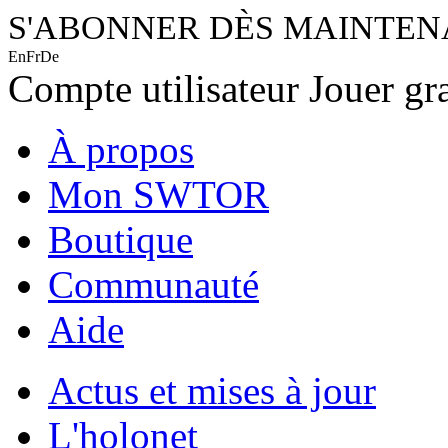
S'ABONNER DÈS MAINTE
En
Fr
De
Compte utilisateur
Jouer gr
À propos
Mon SWTOR
Boutique
Communauté
Aide
Actus et mises à jour
L'holonet