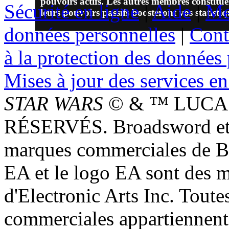
pouvoirs actifs. Les autres membres constitue
Sécurité en ligne
|
Aide
|
Me
leurs pouvoirs passifs boosteront vos statistiq
données personnelles
|
Cont
à la protection des données
Mises à jour des services en
STAR WARS
© & ™ LUCAS
RÉSERVÉS. Broadsword et 
marques commerciales de 
EA et le logo EA sont des 
d'Electronic Arts Inc. Toute
commerciales appartiennent à