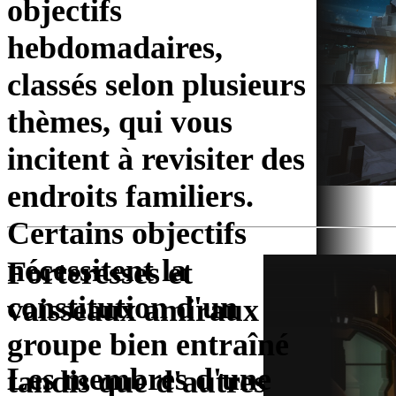
objectifs
hebdomadaires,
classés selon plusieurs
thèmes, qui vous
incitent à revisiter des
endroits familiers.
Certains objectifs
nécessitent la
Forteresses et
constitution d'un
vaisseaux amiraux
groupe bien entraîné
Les membres d'une
tandis que d'autres