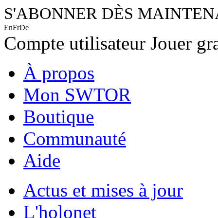
S'ABONNER DÈS MAINTE
En
Fr
De
Compte utilisateur
Jouer gr
À propos
Mon SWTOR
Boutique
Communauté
Aide
Actus et mises à jour
L'holonet