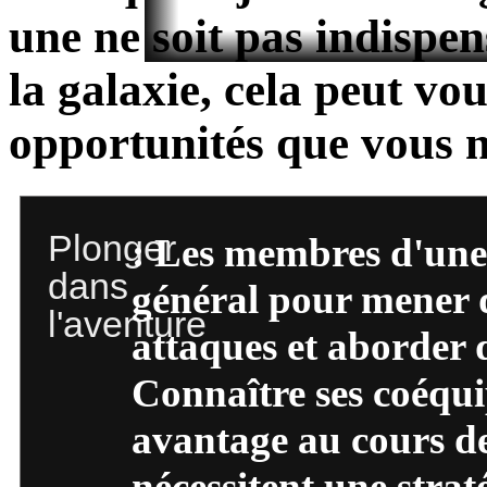
une ne soit pas indispe
la galaxie, cela peut vo
opportunités que vous n
Plonger
: Les membres d'une 
dans
général pour mener d
l'aventure
attaques et aborder d
Connaître ses coéqui
avantage au cours d
nécessitent une strat