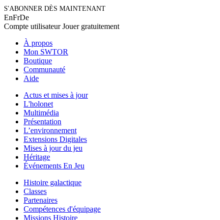
S'ABONNER DÈS MAINTENANT
En
Fr
De
Compte utilisateur
Jouer gratuitement
À propos
Mon SWTOR
Boutique
Communauté
Aide
Actus et mises à jour
L'holonet
Multimédia
Présentation
L’environnement
Extensions Digitales
Mises à jour du jeu
Héritage
Événements En Jeu
Histoire galactique
Classes
Partenaires
Compétences d'équipage
Missions Histoire