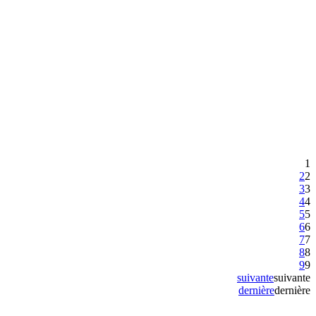
1
2
2
3
3
4
4
5
5
6
6
7
7
8
8
9
9
suivante
suivante
dernière
dernière