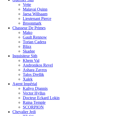
Vette
Malavai Quinn
Jaesa Willsaam
Lieutenant Pierce
Broonmark
Chasseur De Primes
Mako
Gault Rennow
Torian Cadera
Blizz
Skadge
Inquisiteur Sith
Khem Val
Andronikos Revel
Ashara Zavros
Talos Drellik
Xalek
Agent Impérial
Kaliyo Djannis
Vector Hyllus
Docteur Eckard Lokin
Raina Temple
SCORPION
Chevalier Jedi