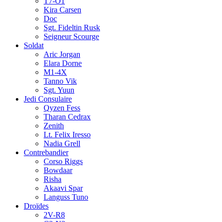
T7-O1
Kira Carsen
Doc
Sgt. Fideltin Rusk
Seigneur Scourge
Soldat
Aric Jorgan
Elara Dorne
M1-4X
Tanno Vik
Sgt. Yuun
Jedi Consulaire
Qyzen Fess
Tharan Cedrax
Zenith
Lt. Felix Iresso
Nadia Grell
Contrebandier
Corso Riggs
Bowdaar
Risha
Akaavi Spar
Languss Tuno
Droïdes
2V-R8