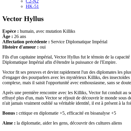
C2-N2
HK-51
Vector Hyllus
Espèce :
humain, avec mutation Killiks
Âge :
26 ans
Affectation précédente :
Service Diplomatique Impérial
Histoire d'amour :
oui
Fils d'un capitaine impérial, Vector Hyllus fut le témoin de la capacit
Diplomatique Impérial afin d'étendre la puissance de l'Empire.
Vector fit ses preuves et devint rapidement l'un des diplomates les plu
d'engager des pourparlers avec les mystérieux Killiks, des insectoïdes q
complexe, mais il saisit l'opportunité avec enthousiasme, sans se douter
Après une première rencontre avec les Killiks, Vector fut conduit au se
effrayé plus d'un, mais Vector se réjouit de découvrir le monde sous de 
n'ait jamais vraiment oublié sa véritable identité, il est à présent à la 
Bonus :
critique en diplomatie +5, efficacité en bioanalyse +5
Aime :
la diplomatie, aider les gens, découvrir des cultures aliens