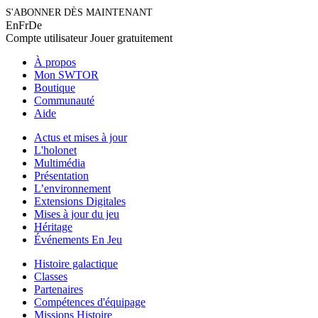
S'ABONNER DÈS MAINTENANT
En
Fr
De
Compte utilisateur
Jouer gratuitement
À propos
Mon SWTOR
Boutique
Communauté
Aide
Actus et mises à jour
L'holonet
Multimédia
Présentation
L’environnement
Extensions Digitales
Mises à jour du jeu
Héritage
Événements En Jeu
Histoire galactique
Classes
Partenaires
Compétences d'équipage
Missions Histoire