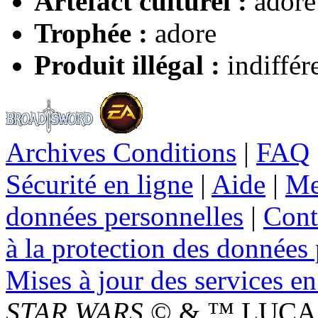
Artefact culturel :
adore
Trophée :
adore
Produit illégal :
indiffér
Archives Conditions
|
FAQ
Sécurité en ligne
|
Aide
|
Me
données personnelles
|
Cont
à la protection des données
Mises à jour des services en
STAR WARS
© & ™ LUCAS