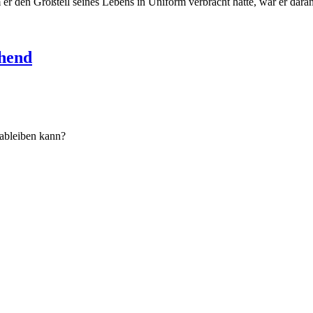
den Großteil seines Lebens in Uniform verbracht hatte, war er daran 
uhend
ableiben kann?