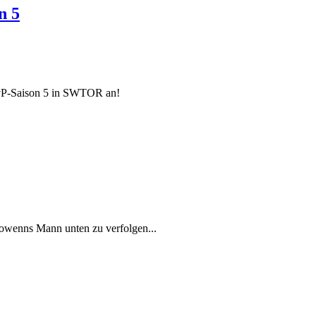
n 5
PvP-Saison 5 in SWTOR an!
owenns Mann unten zu verfolgen...