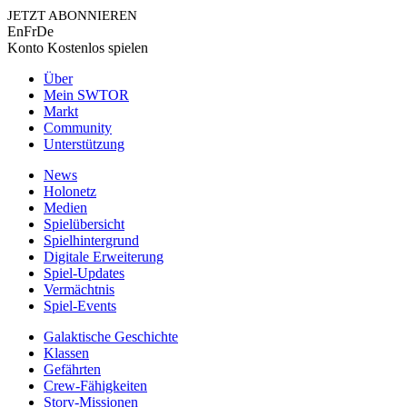
JETZT ABONNIEREN
En
Fr
De
Konto
Kostenlos spielen
Über
Mein SWTOR
Markt
Community
Unterstützung
News
Holonetz
Medien
Spielübersicht
Spielhintergrund
Digitale Erweiterung
Spiel-Updates
Vermächtnis
Spiel-Events
Galaktische Geschichte
Klassen
Gefährten
Crew-Fähigkeiten
Story-Missionen