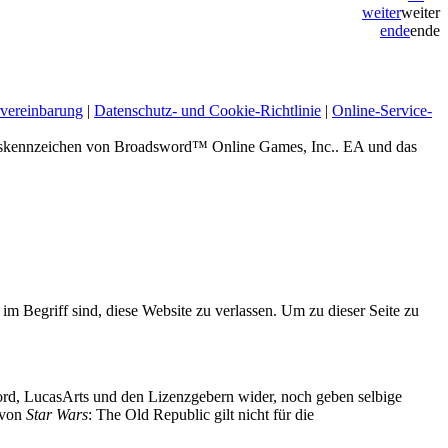
weiter
weiter
ende
ende
vereinbarung
|
Datenschutz- und Cookie-Richtlinie
|
Online-Service-
zeichen von Broadsword™ Online Games, Inc.. EA und das
 im Begriff sind, diese Website zu verlassen. Um zu dieser Seite zu
d, LucasArts und den Lizenzgebern wider, noch geben selbige
g von
Star Wars
: The Old Republic gilt nicht für die