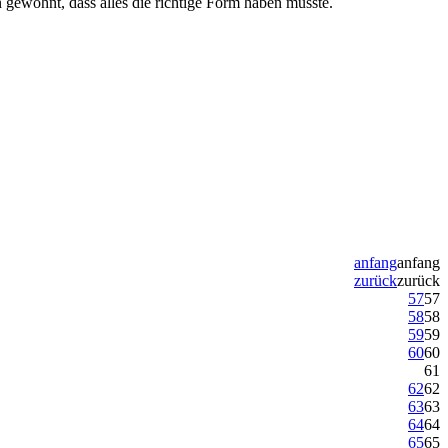
gewöhnt, dass alles die richtige Form haben musste.
anfang
anfang
zurück
zurück
57
57
58
58
59
59
60
60
61
62
62
63
63
64
64
65
65