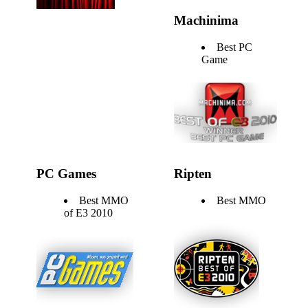
Machinima
Best PC
Game
PC Games
Ripten
Best MMO
Best MMO
of E3 2010