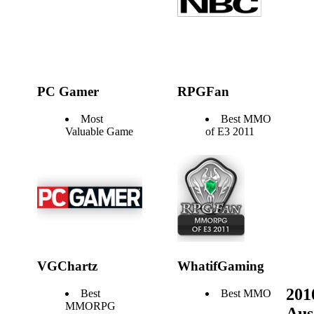
PC Gamer
RPGFan
Most
Best MMO
Valuable Game
of E3 2011
VGChartz
WhatifGaming
201
Best
Best MMO
MMORPG
Aus