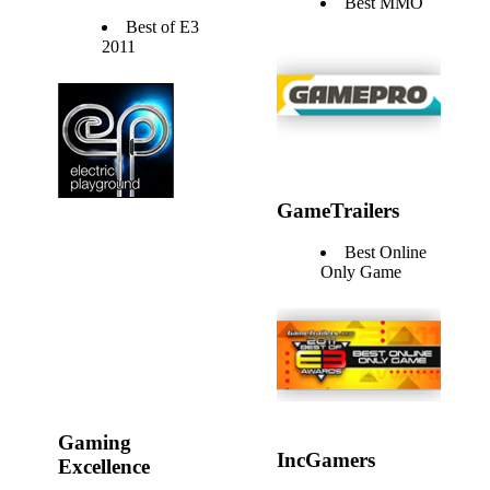
Best MMO
Best of E3
2011
GameTrailers
Best Online
Only Game
Gaming
IncGamers
Excellence