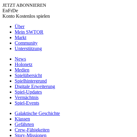
JETZT ABONNIEREN
En
Fr
De
Konto
Kostenlos spielen
Über
Mein SWTOR
Markt
Community
Unterstützung
News
Holonetz
Medien
Spielübersicht
Spielhintergrund
Digitale Erweiterung
Spiel-Updates
Vermächtnis
Spiel-Events
Galaktische Geschichte
Klassen
Gefährten
Crew-Fähigkeiten
Story-Missionen