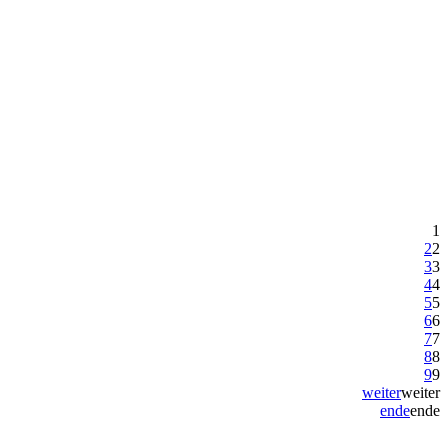
1
2
2
3
3
4
4
5
5
6
6
7
7
8
8
9
9
weiter
weiter
ende
ende