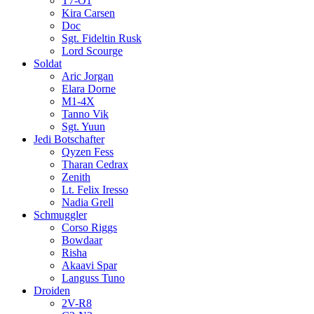
T7-O1
Kira Carsen
Doc
Sgt. Fideltin Rusk
Lord Scourge
Soldat
Aric Jorgan
Elara Dorne
M1-4X
Tanno Vik
Sgt. Yuun
Jedi Botschafter
Qyzen Fess
Tharan Cedrax
Zenith
Lt. Felix Iresso
Nadia Grell
Schmuggler
Corso Riggs
Bowdaar
Risha
Akaavi Spar
Languss Tuno
Droiden
2V-R8