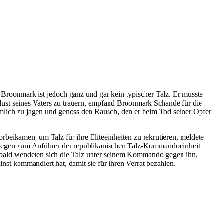
 Broonmark ist jedoch ganz und gar kein typischer Talz. Er musste
rlust seines Vaters zu trauern, empfand Broonmark Schande für die
mlich zu jagen und genoss den Rausch, den er beim Tod seiner Opfer
rbeikamen, um Talz für ihre Eliteeinheiten zu rekrutieren, meldete
n Siegen zum Anführer der republikanischen Talz-Kommandoeinheit
n bald wendeten sich die Talz unter seinem Kommando gegen ihn,
nst kommandiert hat, damit sie für ihren Verrat bezahlen.