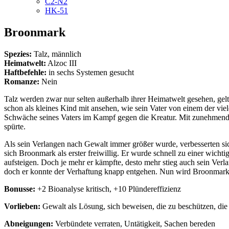
C2-N2
HK-51
Broonmark
Spezies:
Talz, männlich
Heimatwelt:
Alzoc III
Haftbefehle:
in sechs Systemen gesucht
Romanze:
Nein
Talz werden zwar nur selten außerhalb ihrer Heimatwelt gesehen, gelt
schon als kleines Kind mit ansehen, wie sein Vater von einem der vie
Schwäche seines Vaters im Kampf gegen die Kreatur. Mit zunehmende
spürte.
Als sein Verlangen nach Gewalt immer größer wurde, verbesserten sich 
sich Broonmark als erster freiwillig. Er wurde schnell zu einer wic
aufsteigen. Doch je mehr er kämpfte, desto mehr stieg auch sein Ve
doch er konnte der Verhaftung knapp entgehen. Nun wird Broonmark in 
Bonusse:
+2 Bioanalyse kritisch, +10 Plündereffizienz
Vorlieben:
Gewalt als Lösung, sich beweisen, die zu beschützen, die
Abneigungen:
Verbündete verraten, Untätigkeit, Sachen bereden