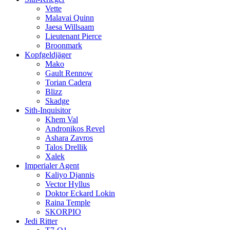
Vette
Malavai Quinn
Jaesa Willsaam
Lieutenant Pierce
Broonmark
Kopfgeldjäger
Mako
Gault Rennow
Torian Cadera
Blizz
Skadge
Sith-Inquisitor
Khem Val
Andronikos Revel
Ashara Zavros
Talos Drellik
Xalek
Imperialer Agent
Kaliyo Djannis
Vector Hyllus
Doktor Eckard Lokin
Raina Temple
SKORPIO
Jedi Ritter