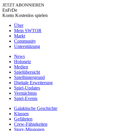
JETZT ABONNIEREN
En
Fr
De
Konto
Kostenlos spielen
Über
Mein SWTOR
Markt
Community
Unterstützung
News
Holonetz
Medien
Spielübersicht
Spielhintergrund
Digitale Erweiterung
Spiel-Updates
Vermächtnis
Spiel-Events
Galaktische Geschichte
Klassen
Gefährten
Crew-Fähigkeiten
Story-Missionen