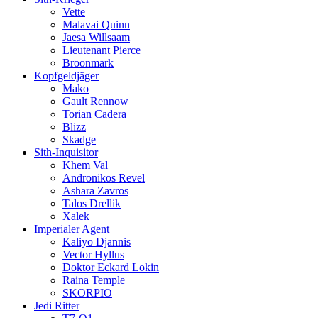
Vette
Malavai Quinn
Jaesa Willsaam
Lieutenant Pierce
Broonmark
Kopfgeldjäger
Mako
Gault Rennow
Torian Cadera
Blizz
Skadge
Sith-Inquisitor
Khem Val
Andronikos Revel
Ashara Zavros
Talos Drellik
Xalek
Imperialer Agent
Kaliyo Djannis
Vector Hyllus
Doktor Eckard Lokin
Raina Temple
SKORPIO
Jedi Ritter