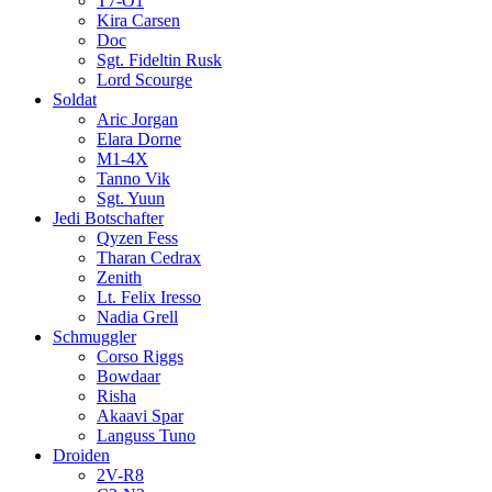
T7-O1
Kira Carsen
Doc
Sgt. Fideltin Rusk
Lord Scourge
Soldat
Aric Jorgan
Elara Dorne
M1-4X
Tanno Vik
Sgt. Yuun
Jedi Botschafter
Qyzen Fess
Tharan Cedrax
Zenith
Lt. Felix Iresso
Nadia Grell
Schmuggler
Corso Riggs
Bowdaar
Risha
Akaavi Spar
Languss Tuno
Droiden
2V-R8