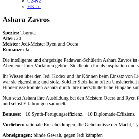
C2-N2
HK-51
Ashara Zavros
Spezies:
Togruta
Alter:
20
Meister:
Jedi-Meister Ryen und Ocera
Romanze:
Ja
Die intelligente und ehrgeizige Padawan-Schülerin Ashara Zavros is
Abenteuer ihrer Vorfahren gehört. Sie dienten ihr als Inspiration un
Ihr Wissen über den Jedi-Kodex und ihr Können beim Einsatz von Lich
war sie eigensinnig und stolz. Solcher Stolz kann oft zu Unsicherheit f
Hindernisse konnten Ashara durch ihre unerschütterliche Hingabe zu
Nun setzt Ashara ihre Ausbildung bei den Meistern Ocera und Ryen fo
und selbst Erfahrungen sammelt.
Bonusse:
+10 Synth-Fertigungseffizienz, +10 Diplomatie-Effizienz
Vorlieben:
rationale Entscheidungen, die Geheimnisse der Macht, T
Abneigungen:
blinde Gewalt, gegen Jedi kämpfen