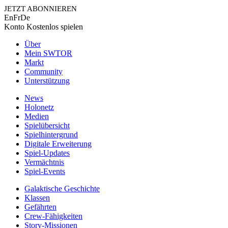
JETZT ABONNIEREN
En
Fr
De
Konto
Kostenlos spielen
Über
Mein SWTOR
Markt
Community
Unterstützung
News
Holonetz
Medien
Spielübersicht
Spielhintergrund
Digitale Erweiterung
Spiel-Updates
Vermächtnis
Spiel-Events
Galaktische Geschichte
Klassen
Gefährten
Crew-Fähigkeiten
Story-Missionen