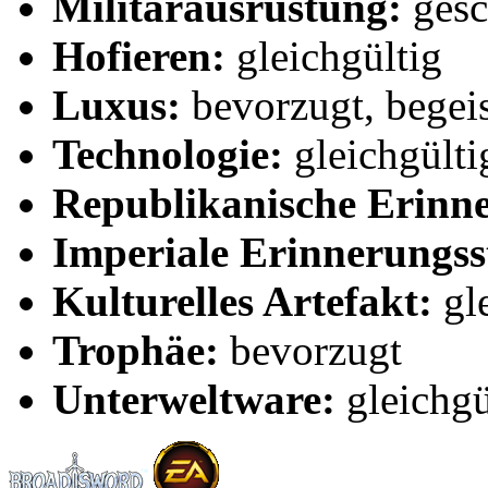
Militärausrüstung:
gesc
Hofieren:
gleichgültig
Luxus:
bevorzugt, begeis
Technologie:
gleichgülti
Republikanische Erinn
Imperiale Erinnerungss
Kulturelles Artefakt:
gle
Trophäe:
bevorzugt
Unterweltware:
gleichgü