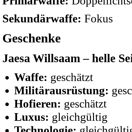
Primärwaffe:
Doppellichts
Sekundärwaffe:
Fokus
Geschenke
Jaesa Willsaam – helle Se
Waffe:
geschätzt
Militärausrüstung:
gesc
Hofieren:
geschätzt
Luxus:
gleichgültig
Technologie:
gleichgülti