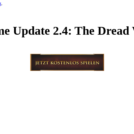
g
.
e Update 2.4: The Dread