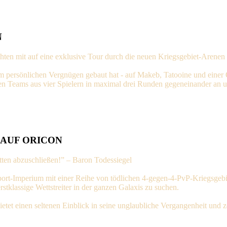
N
en mit auf eine exklusive Tour durch die neuen Kriegsgebiet-Arenen
m persönlichen Vergnügen gebaut hat - auf Makeb, Tatooine und einer Or
reten Teams aus vier Spielern in maximal drei Runden gegeneinander a
 AUF ORICON
ten abzuschließen!” – Baron Todessiegel
n Sport-Imperium mit einer Reihe von tödlichen 4-gegen-4-PvP-Kriegsg
stklassige Wettstreiter in der ganzen Galaxis zu suchen.
t einen seltenen Einblick in seine unglaubliche Vergangenheit und zei