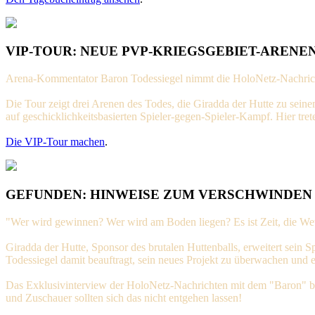
VIP-TOUR: NEUE PVP-KRIEGSGEBIET-ARENE
Arena-Kommentator Baron Todessiegel nimmt die HoloNetz-Nachricht
Die Tour zeigt drei Arenen des Todes, die Giradda der Hutte zu seine
auf geschicklichkeitsbasierten Spieler-gegen-Spieler-Kampf. Hier t
Die VIP-Tour machen
.
GEFUNDEN: HINWEISE ZUM VERSCHWINDEN
"Wer wird gewinnen? Wer wird am Boden liegen? Es ist Zeit, die Wet
Giradda der Hutte, Sponsor des brutalen Huttenballs, erweitert sei
Todessiegel damit beauftragt, sein neues Projekt zu überwachen und er
Das Exklusivinterview der HoloNetz-Nachrichten mit dem "Baron" biete
und Zuschauer sollten sich das nicht entgehen lassen!