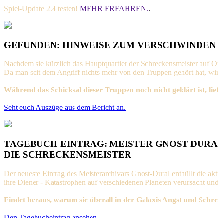
Spiel-Update 2.4 testen!
MEHR ERFAHREN.
.
GEFUNDEN: HINWEISE ZUM VERSCHWINDEN
Nachdem sie kürzlich das Hauptquartier der Schreckensmeister auf 
Da man seit dem Angriff nichts mehr von den Truppen gehört hat, w
Während das Schicksal dieser Truppen noch nicht geklärt ist, lie
Seht euch Auszüge aus dem Bericht an.
TAGEBUCH-EINTRAG: MEISTER GNOST-DURA
DIE SCHRECKENSMEISTER
Der neueste Eintrag des Meisterarchivars Gnost-Dural enthüllt die ak
ihre Diener - Katastrophen auf verschiedenen Planeten verursacht und
Findet heraus, warum sie überall in der Galaxis Angst und Schr
Den Tagebucheintrag ansehen
.