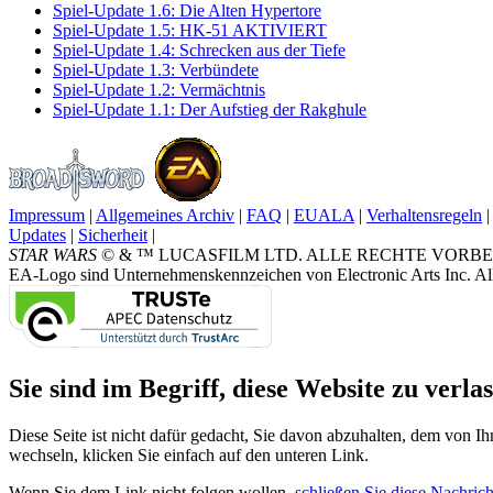
Spiel-Update 1.6: Die Alten Hypertore
Spiel-Update 1.5: HK-51 AKTIVIERT
Spiel-Update 1.4: Schrecken aus der Tiefe
Spiel-Update 1.3: Verbündete
Spiel-Update 1.2: Vermächtnis
Spiel-Update 1.1: Der Aufstieg der Rakghule
Impressum
|
Allgemeines Archiv
|
FAQ
|
EUALA
|
Verhaltensregeln
|
Updates
|
Sicherheit
|
STAR WARS
© & ™ LUCASFILM LTD. ALLE RECHTE VORBEHALTEN.
EA-Logo sind Unternehmenskennzeichen von Electronic Arts Inc. All
Sie sind im Begriff, diese Website zu verlas
Diese Seite ist nicht dafür gedacht, Sie davon abzuhalten, dem von Ih
wechseln, klicken Sie einfach auf den unteren Link.
Wenn Sie dem Link nicht folgen wollen,
schließen Sie diese Nachrich