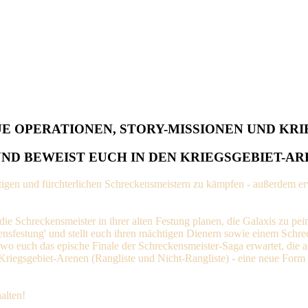
 OPERATIONEN, STORY-MISSIONEN UND KRI
D BEWEIST EUCH IN DEN KRIEGSGEBIET-AR
igen und fürchterlichen Schreckensmeistern zu kämpfen - außerdem er
ie Schreckensmeister in ihrer alten Festung planen, die Galaxis zu pei
nsfestung' und stellt euch ihren mächtigen Dienern sowie einem Schrec
, wo euch das epische Finale der Schreckensmeister-Saga erwartet, die 
gsgebiet-Arenen (Rangliste und Nicht-Rangliste) - eine neue Form de
alten!