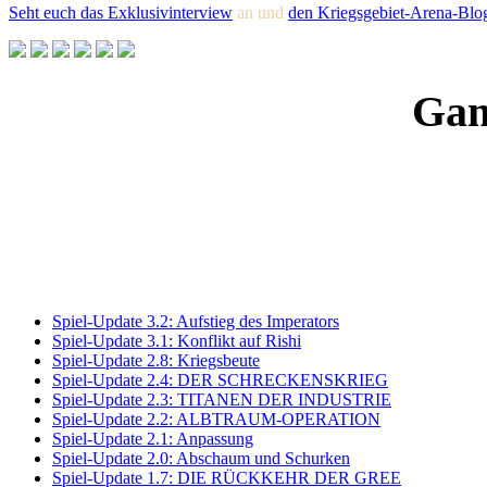
Seht euch das Exklusivinterview
an und
den Kriegsgebiet-Arena-Blo
Gam
Spiel-Update 3.2: Aufstieg des Imperators
Spiel-Update 3.1: Konflikt auf Rishi
Spiel-Update 2.8: Kriegsbeute
Spiel-Update 2.4: DER SCHRECKENSKRIEG
Spiel-Update 2.3: TITANEN DER INDUSTRIE
Spiel-Update 2.2: ALBTRAUM-OPERATION
Spiel-Update 2.1: Anpassung
Spiel-Update 2.0: Abschaum und Schurken
Spiel-Update 1.7: DIE RÜCKKEHR DER GREE