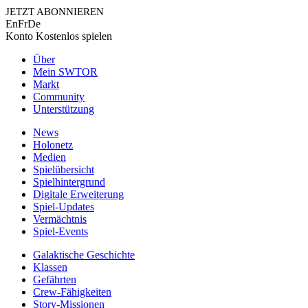
JETZT ABONNIEREN
En
Fr
De
Konto
Kostenlos spielen
Über
Mein SWTOR
Markt
Community
Unterstützung
News
Holonetz
Medien
Spielübersicht
Spielhintergrund
Digitale Erweiterung
Spiel-Updates
Vermächtnis
Spiel-Events
Galaktische Geschichte
Klassen
Gefährten
Crew-Fähigkeiten
Story-Missionen