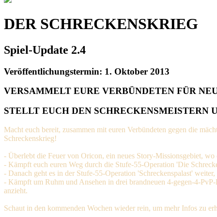
DER SCHRECKENSKRIEG
Spiel-Update 2.4
Veröffentlichungstermin: 1. Oktober 2013
VERSAMMELT EURE VERBÜNDETEN FÜR NEUE
STELLT EUCH DEN SCHRECKENSMEISTERN UN
Macht euch bereit, zusammen mit euren Verbündeten gegen die mächt
Schreckenskrieg!
- Überlebt die Feuer von Oricon, ein neues Story-Missionsgebiet, wo d
- Kämpft euch euren Weg durch die Stufe-55-Operation 'Die Schrecke
- Danach geht es in der Stufe-55-Operation 'Schreckenspalast' weiter
- Kämpft um Ruhm und Ansehen in drei brandneuen 4-gegen-4-PvP-Krie
anzieht.
Schaut in den kommenden Wochen wieder rein, um mehr Infos zu erh