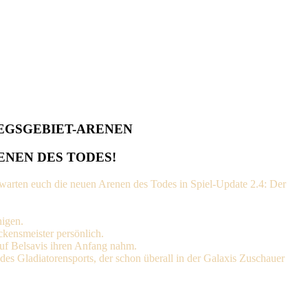
EGSGEBIET-ARENEN
ENEN DES TODES!
warten euch die neuen Arenen des Todes in Spiel-Update 2.4: Der
nigen.
kensmeister persönlich.
auf Belsavis ihren Anfang nahm.
s Gladiatorensports, der schon überall in der Galaxis Zuschauer