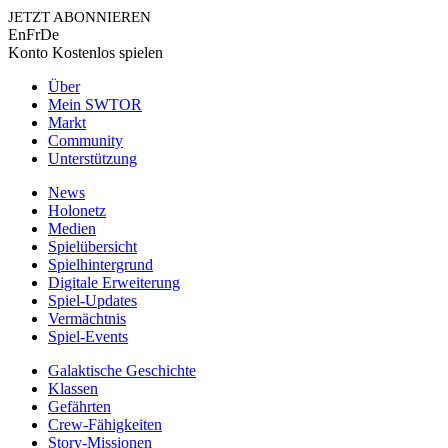
JETZT ABONNIEREN
En
Fr
De
Konto
Kostenlos spielen
Über
Mein SWTOR
Markt
Community
Unterstützung
News
Holonetz
Medien
Spielübersicht
Spielhintergrund
Digitale Erweiterung
Spiel-Updates
Vermächtnis
Spiel-Events
Galaktische Geschichte
Klassen
Gefährten
Crew-Fähigkeiten
Story-Missionen