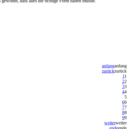
gewöhnt, dass alles die richtige Form haben musste.
anfang
anfang
zurück
zurück
1
1
2
2
3
3
4
4
5
6
6
7
7
8
8
9
9
weiter
weiter
ende
ende