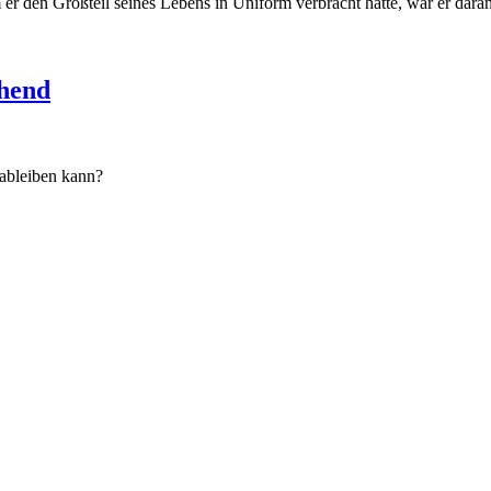
den Großteil seines Lebens in Uniform verbracht hatte, war er daran 
uhend
ableiben kann?