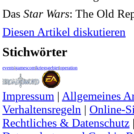
Das
Star Wars
: The Old Re
Diesen
Artikel diskutieren
Stichwörter
events
|
gamescom
|
kriegsgebiet
|
operation
Impressum
|
Allgemeines A
Verhaltensregeln
|
Online-Si
Rechtliches & Datenschutz