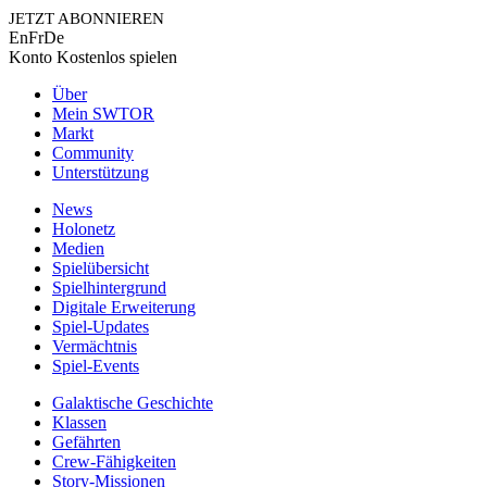
JETZT ABONNIEREN
En
Fr
De
Konto
Kostenlos spielen
Über
Mein SWTOR
Markt
Community
Unterstützung
News
Holonetz
Medien
Spielübersicht
Spielhintergrund
Digitale Erweiterung
Spiel-Updates
Vermächtnis
Spiel-Events
Galaktische Geschichte
Klassen
Gefährten
Crew-Fähigkeiten
Story-Missionen