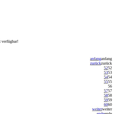
t verfügbar!
anfang
anfang
zurück
zurück
52
52
53
53
54
54
55
55
56
57
57
58
58
59
59
60
60
weiter
weiter
ende
ende