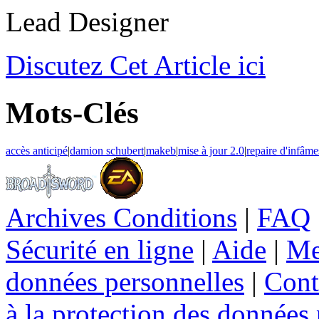
Lead Designer
Discutez
Cet Article ici
Mots-Clés
accès anticipé
|
damion schubert
|
makeb
|
mise à jour 2.0
|
repaire d'infâm
Archives Conditions
|
FAQ
Sécurité en ligne
|
Aide
|
Me
données personnelles
|
Cont
à la protection des données