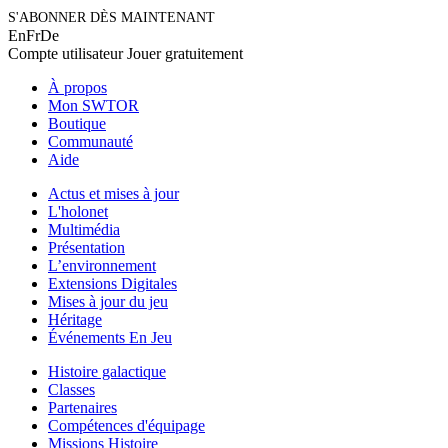
S'ABONNER DÈS MAINTENANT
En
Fr
De
Compte utilisateur
Jouer gratuitement
À propos
Mon SWTOR
Boutique
Communauté
Aide
Actus et mises à jour
L'holonet
Multimédia
Présentation
L’environnement
Extensions Digitales
Mises à jour du jeu
Héritage
Événements En Jeu
Histoire galactique
Classes
Partenaires
Compétences d'équipage
Missions Histoire