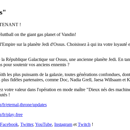
s"
TENANT !
Huttball on the giant gas planet of Vandin!
pire sur la planète Jedi d'Ossus. Choisissez à qui ira votre loyauté et 
tre la République Galactique sur Ossus, une ancienne planète Jedi. En 
ons pour soutenir vos anciens ennemis ?
Sith les plus puissants de la galaxie, toutes générations confondues, don
 plus fidèles partenaires, comme Doc, Nadia Grell, Jaesa Willsaam et 
vez votre valeur dans l'opération en mode maître "Dieux nés des machine
utés !
fr/eternal-throne/updates
fr/play-free
Facebook
,
Twitter
,
YouTube
,
Instagram
et
Twitch
!