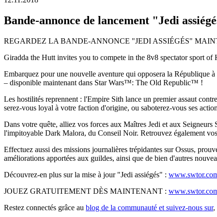
Bande-annonce de lancement "Jedi assiégé
REGARDEZ LA BANDE-ANNONCE "JEDI ASSIÉGÉS" MAIN
Giradda the Hutt invites you to compete in the 8v8 spectator sport of 
Embarquez pour une nouvelle aventure qui opposera la République à l'Em
– disponible maintenant dans Star Wars™: The Old Republic™ !
Les hostilités reprennent : l'Empire Sith lance un premier assaut con
serez-vous loyal à votre faction d'origine, ou saboterez-vous ses acti
Dans votre quête, alliez vos forces aux Maîtres Jedi et aux Seigneurs 
l'impitoyable Dark Malora, du Conseil Noir. Retrouvez également vos
Effectuez aussi des missions journalières trépidantes sur Ossus, prou
améliorations apportées aux guildes, ainsi que de bien d'autres nouvea
Découvrez-en plus sur la mise à jour "Jedi assiégés" :
www.swtor.com/
JOUEZ GRATUITEMENT DÈS MAINTENANT :
www.swtor.com/
Restez connectés grâce au
blog de la communauté et suivez-nous sur
,