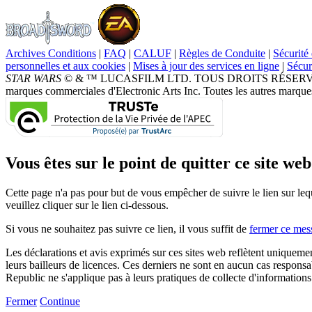
Archives Conditions
|
FAQ
|
CALUF
|
Règles de Conduite
|
Sécurité 
personnelles et aux cookies
|
Mises à jour des services en ligne
|
Sécur
STAR WARS
© & ™ LUCASFILM LTD. TOUS DROITS RÉSERVÉS. Broad
marques commerciales d'Electronic Arts Inc. Toutes les autres marques
Vous êtes sur le point de quitter ce site web.
Cette page n'a pas pour but de vous empêcher de suivre le lien sur leq
veuillez cliquer sur le lien ci-dessous.
Si vous ne souhaitez pas suivre ce lien, il vous suffit de
fermer ce mes
Les déclarations et avis exprimés sur ces sites web reflètent uniqueme
leurs bailleurs de licences. Ces derniers ne sont en aucun cas responsab
Republic ne s'applique pas à leurs pratiques de collecte d'informations
Fermer
Continue