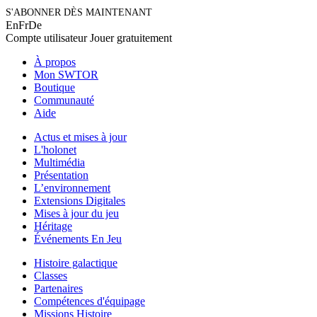
S'ABONNER DÈS MAINTENANT
En
Fr
De
Compte utilisateur
Jouer gratuitement
À propos
Mon SWTOR
Boutique
Communauté
Aide
Actus et mises à jour
L'holonet
Multimédia
Présentation
L’environnement
Extensions Digitales
Mises à jour du jeu
Héritage
Événements En Jeu
Histoire galactique
Classes
Partenaires
Compétences d'équipage
Missions Histoire