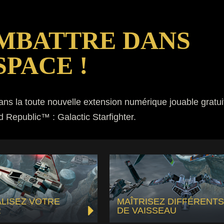
MBATTRE DANS
SPACE !
dans la toute nouvelle extension numérique jouable gratu
Republic™ : Galactic Starfighter.
LISEZ VOTRE
MAÎTRISEZ DIFFÉRENT
R
DE VAISSEAU