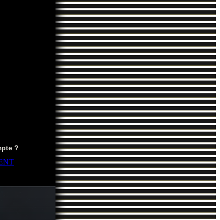
mpte ?
ENT