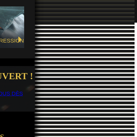
RESSION
VERT !
OUS DÈS
S