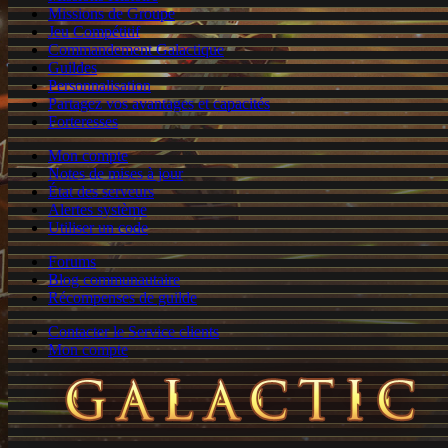
Missions de Groupe
Jeu Compétitif
Commandement Galactique
Guildes
Personnalisation
Partagez vos avantages et capacités
Forteresses
Mon compte
Notes de mises à jour
État des serveurs
Alertes système
Utiliser un code
Forums
Blog communautaire
Récompenses de guilde
Contacter le Service clients
Mon compte