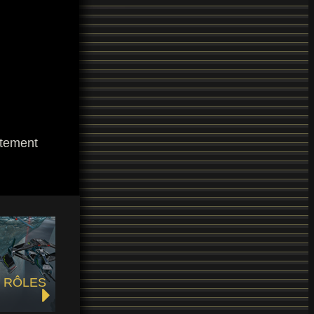
itement
S RÔLES