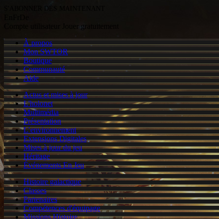
S'ABONNER DÈS MAINTENANT
En
Fr
De
Compte utilisateur
Jouer gratuitement
À propos
Mon SWTOR
Boutique
Communauté
Aide
Actus et mises à jour
L'holonet
Multimédia
Présentation
L’environnement
Extensions Digitales
Mises à jour du jeu
Héritage
Événements En Jeu
Histoire galactique
Classes
Partenaires
Compétences d'équipage
Missions Histoire