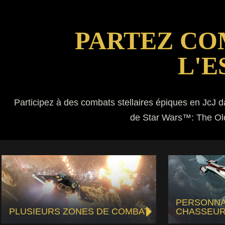
PARTEZ CO
L'E
Participez à des combats stellaires épiques en JcJ 
de Star Wars™: The Old 
PERSONNA
PLUSIEURS ZONES DE COMBAT
CHASSEU