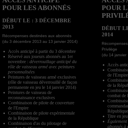
POUR LES ABONNÉS
POUR L
PRIVIL
DÉBUT LE : 3 DÉCEMBRE
2013
DÉBUT LE
2014
Récompenses destinées aux abonnés
(du 3 décembre 2013 au 13 janvier 2014)
Récompenses 
Privilège
Accès anticipé à partir du 3 décembre
(du 14 janvier
Réservé aux joueurs abonnés au 1er
novembre :
déverrouillage anticipé du
Accès antic
rôle de vaisseau armé avec peintures
Combinaiso
personnalisées
de l'Empire
Peintures de vaisseau armé exclusives
Combinaiso
(rôle de vaisseau déverrouillé de façon
de la Répu
permanente en jeu le 14 janvier 2014)
Combinaiso
Peintures de vaisseau de
combat de 
reconnaissance exclusives
Combinaiso
Combinaison de pilote de couverture
commandant
de l'Empire
Républiqu
Combinaison de pilote expérimentale
Titre en jeu
de la République
Également 
Combinaison d'as du pilotage de
abonnés à c