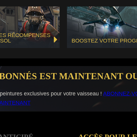
ES RÉCOMPENSES
 SOL
BOOSTEZ VOTRE PROG
ABONNÉS EST MAINTENANT OU
 peintures exclusives pour votre vaisseau !
ABONNEZ-V
AINTENANT
ANTICIPÉ
ACCÈS POUR LE