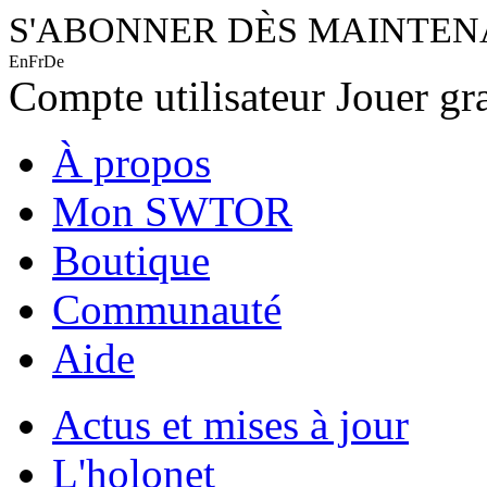
S'ABONNER DÈS MAINTE
En
Fr
De
Compte utilisateur
Jouer gr
À propos
Mon SWTOR
Boutique
Communauté
Aide
Actus et mises à jour
L'holonet