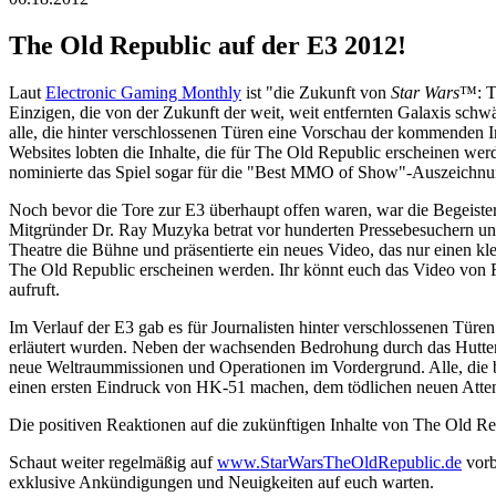
The Old Republic auf der E3 2012!
Laut
Electronic Gaming Monthly
ist "die Zukunft von
Star Wars
™: Th
Einzigen, die von der Zukunft der weit, weit entfernten Galaxis schw
alle, die hinter verschlossenen Türen eine Vorschau der kommenden I
Websites lobten die Inhalte, die für The Old Republic erscheinen wer
nominierte das Spiel sogar für die "Best MMO of Show"-Auszeichnu
Noch bevor die Tore zur E3 überhaupt offen waren, war die Begeiste
Mitgründer Dr. Ray Muzyka betrat vor hunderten Pressebesuchern u
Theatre die Bühne und präsentierte ein neues Video, das nur einen kle
The Old Republic erscheinen werden. Ihr könnt euch das Video von 
aufruft.
Im Verlauf der E3 gab es für Journalisten hinter verschlossenen Türe
erläutert wurden. Neben der wachsenden Bedrohung durch das Hutten
neue Weltraummissionen und Operationen im Vordergrund. Alle, die b
einen ersten Eindruck von HK-51 machen, dem tödlichen neuen Attentät
Die positiven Reaktionen auf die zukünftigen Inhalte von The Old Repu
Schaut weiter regelmäßig auf
www.StarWarsTheOldRepublic.de
vorb
exklusive Ankündigungen und Neuigkeiten auf euch warten.