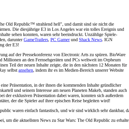
e Old Republic™ strahlend hell", und damit sind sie nicht die
ärmen. Die diesjährige E3 in Los Angeles war ein tolles Ereignis und
nhalte sehen konnten, waren sehr beeindruckt. Unzählige Spiele-
den, darunter
GameTrailers
,
PC Gamer
und
Shack News
. IGN
ng der E3!
rung auf der Pressekonferenz von Electronic Arts zu spüren. BioWare
nd Millionen an den Fernsehgeräten und PCs weltweit im Orpheum
inen Teil der neuen Inhalte zeigte, die in den nächsten 12 Monaten für
Ray selbst
ansehen
, indem ihr es im Medien-Bereich unserer Website
n eine Präsentation, in der ihnen die kommenden Inhalte gründlicher
kartell und seinem Interesse am neuen Planeten Makeb, standen auch
ei der exklusiven Präsentation dabei waren, konnten sich außerdem
er, der die Spieler auf ihrer epischen Reise begleiten wird!
blic waren einfach fantastisch, und wir sind wirklich sehr dankbar, da
ei, um die aktuellsten News zu Star Wars: The Old Republic zu erhalten