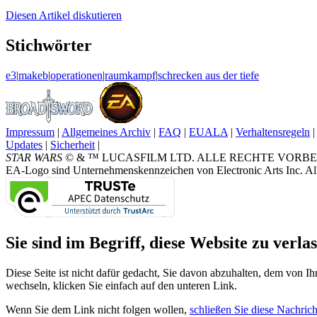
Diesen
Artikel diskutieren
Stichwörter
e3
|
makeb
|
operationen
|
raumkampf
|
schrecken aus der tiefe
Impressum
|
Allgemeines Archiv
|
FAQ
|
EUALA
|
Verhaltensregeln
|
Updates
|
Sicherheit
|
STAR WARS
© & ™ LUCASFILM LTD. ALLE RECHTE VORBEHALTEN.
EA-Logo sind Unternehmenskennzeichen von Electronic Arts Inc. All
Sie sind im Begriff, diese Website zu verlas
Diese Seite ist nicht dafür gedacht, Sie davon abzuhalten, dem von Ih
wechseln, klicken Sie einfach auf den unteren Link.
Wenn Sie dem Link nicht folgen wollen,
schließen Sie diese Nachrich