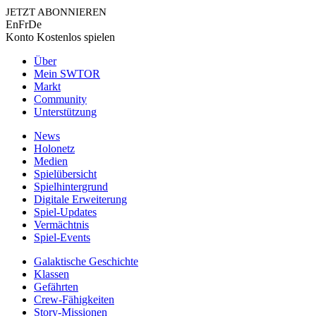
JETZT ABONNIEREN
En
Fr
De
Konto
Kostenlos spielen
Über
Mein SWTOR
Markt
Community
Unterstützung
News
Holonetz
Medien
Spielübersicht
Spielhintergrund
Digitale Erweiterung
Spiel-Updates
Vermächtnis
Spiel-Events
Galaktische Geschichte
Klassen
Gefährten
Crew-Fähigkeiten
Story-Missionen