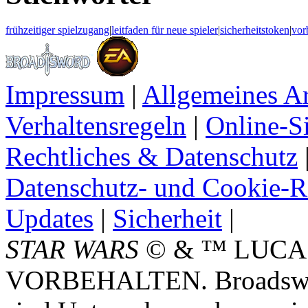
frühzeitiger spielzugang
|
leitfaden für neue spieler
|
sicherheitstoken
|
vor
Impressum
|
Allgemeines A
Verhaltensregeln
|
Online-Si
Rechtliches & Datenschutz
Datenschutz- und Cookie-Ri
Updates
|
Sicherheit
|
STAR WARS
© & ™ LUCA
VORBEHALTEN. Broadswor