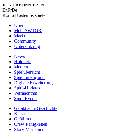
JETZT ABONNIEREN
En
Fr
De
Konto
Kostenlos spielen
Über
Mein SWTOR
Markt
Community
Unterstützung
News
Holonetz
Medien
Spielübersicht
Spielhintergrund
Digitale Erweiterung
Spiel-Updates
Vermächtnis
Spiel-Events
Galaktische Geschichte
Klassen
Gefährten
Crew-Fähigkeiten
Story-Missionen