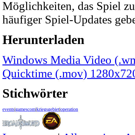
Möglichkeiten, das Spiel z
häufiger Spiel-Updates geb
Herunterladen
Windows Media Video (.w
Quicktime (.mov) 1280x72
Stichwörter
events
|
gamescom
|
kriegsgebiet
|
operation