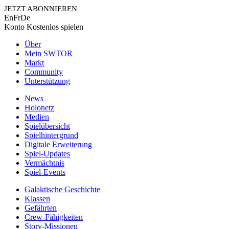
JETZT ABONNIEREN
En
Fr
De
Konto
Kostenlos spielen
Über
Mein SWTOR
Markt
Community
Unterstützung
News
Holonetz
Medien
Spielübersicht
Spielhintergrund
Digitale Erweiterung
Spiel-Updates
Vermächtnis
Spiel-Events
Galaktische Geschichte
Klassen
Gefährten
Crew-Fähigkeiten
Story-Missionen