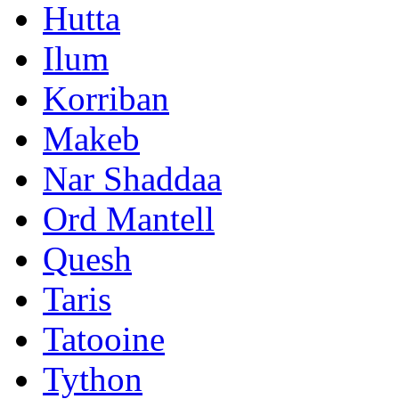
Hutta
Ilum
Korriban
Makeb
Nar Shaddaa
Ord Mantell
Quesh
Taris
Tatooine
Tython