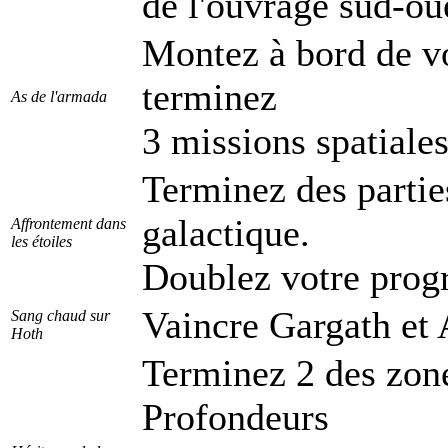
de l'ouvrage sud-ou
Montez à bord de vo
terminez
As de l'armada
3 missions spatiales
Terminez des parti
galactique.
Affrontement dans
les étoiles
Doublez votre progr
Vaincre Gargath et 
Sang chaud sur
Hoth
Terminez 2 des zones
Profondeurs