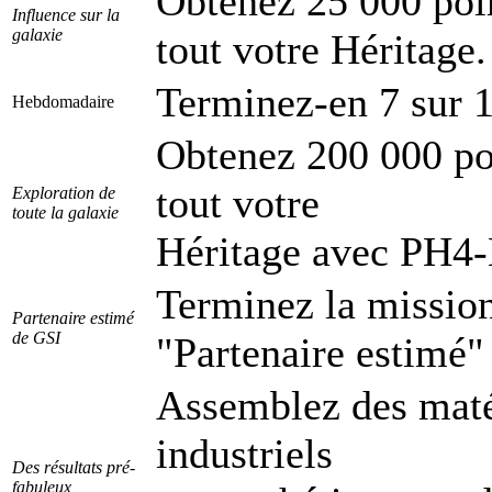
Obtenez 25 000 poi
Influence sur la
galaxie
tout votre Héritage.
Terminez-en 7 sur 
Hebdomadaire
Obtenez 200 000 po
tout votre
Exploration de
toute la galaxie
Héritage avec PH4-
Terminez la missi
Partenaire estimé
de GSI
"Partenaire estimé"
Assemblez des maté
industriels
Des résultats pré-
fabuleux