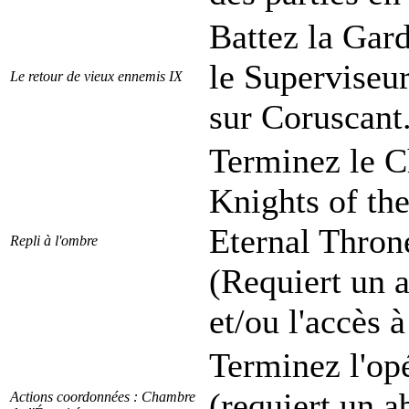
Battez la Gar
le Superviseu
Le retour de vieux ennemis IX
sur Coruscant
Terminez le Ch
Knights of th
Eternal Thron
Repli à l'ombre
(Requiert un
et/ou l'accès 
Terminez l'op
(requiert un 
Actions coordonnées : Chambre