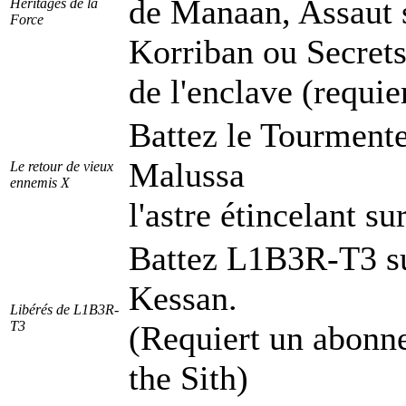
de Manaan, Assaut s
Héritages de la
Force
Korriban ou Secret
de l'enclave (requie
Battez le Tourmente
Malussa
Le retour de vieux
ennemis X
l'astre étincelant su
Battez L1B3R-T3 su
Kessan.
Libérés de L1B3R-
T3
(Requiert un abonne
the Sith)