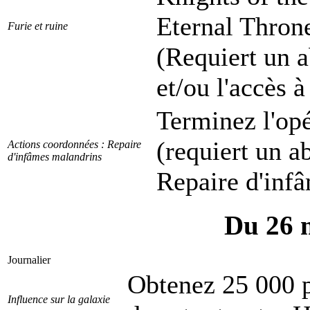
Eternal Thron
Furie et ruine
(Requiert un 
et/ou l'accès 
Terminez l'op
(requiert un a
Actions coordonnées : Repaire
d'infâmes malandrins
Repaire d'inf
Du 26 m
Journalier
Obtenez 25 000 p
Influence sur la galaxie