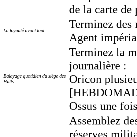
de la carte de 
Terminez des m
La loyauté avant tout
Agent impéria
Terminez la
journalière :
Oricon plusieu
Balayage quotidien du siège des
Hutts
[HEBDOMADAI
Ossus une fois
Assemblez des
réserves milit