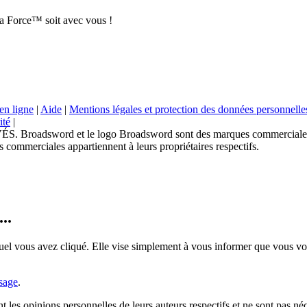
a Force™ soit avec vous !
en ligne
|
Aide
|
Mentions légales et protection des données personnelle
ité
|
sword et le logo Broadsword sont des marques commerciales de
 commerciales appartiennent à leurs propriétaires respectifs.
..
uel vous avez cliqué. Elle vise simplement à vous informer que vous vou
sage
.
nt les opinions personnelles de leurs auteurs respectifs et ne sont pas 