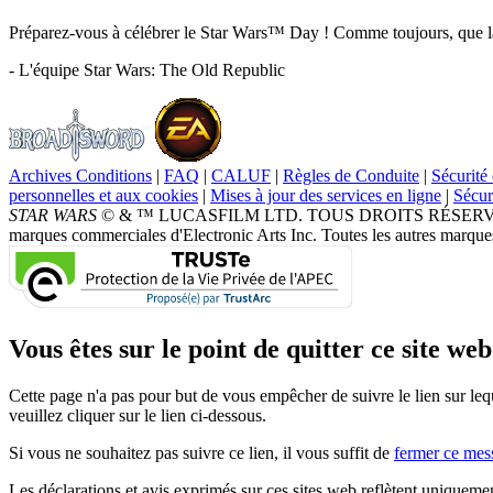
Préparez-vous à célébrer le Star Wars™ Day ! Comme toujours, que l
- L'équipe Star Wars: The Old Republic
Archives Conditions
|
FAQ
|
CALUF
|
Règles de Conduite
|
Sécurité 
personnelles et aux cookies
|
Mises à jour des services en ligne
|
Sécur
STAR WARS
© & ™ LUCASFILM LTD. TOUS DROITS RÉSERVÉS. Broad
marques commerciales d'Electronic Arts Inc. Toutes les autres marques
Vous êtes sur le point de quitter ce site web.
Cette page n'a pas pour but de vous empêcher de suivre le lien sur leq
veuillez cliquer sur le lien ci-dessous.
Si vous ne souhaitez pas suivre ce lien, il vous suffit de
fermer ce mes
Les déclarations et avis exprimés sur ces sites web reflètent uniqueme