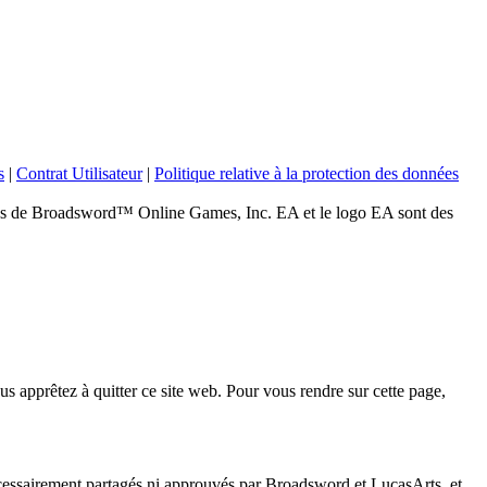
s
|
Contrat Utilisateur
|
Politique relative à la protection des données
 Broadsword™ Online Games, Inc. EA et le logo EA sont des
s apprêtez à quitter ce site web. Pour vous rendre sur cette page,
nécessairement partagés ni approuvés par Broadsword et LucasArts, et