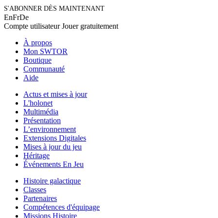
S'ABONNER DÈS MAINTENANT
En
Fr
De
Compte utilisateur
Jouer gratuitement
À propos
Mon SWTOR
Boutique
Communauté
Aide
Actus et mises à jour
L'holonet
Multimédia
Présentation
L’environnement
Extensions Digitales
Mises à jour du jeu
Héritage
Événements En Jeu
Histoire galactique
Classes
Partenaires
Compétences d'équipage
Missions Histoire